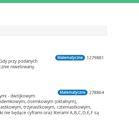
1279881
Matematyczne
 Gdy przy podanych
cznie niwelowany.
278864
Matematyczne
owymi - dwójkowym
siódemkowym, ósemkowym (oktalnym),
nastkowym, trzynastkowym, czternastkowym,
nie będące cyframi oraz literami A,B,C,D,E,F są