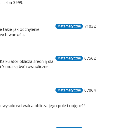
 liczba 3999.
71032
Matematyczne
takie jak odchylenie
ych wartości.
67562
Matematyczne
alkulator oblicza średnią dla
i Y muszą być równoliczne.
67064
Matematyczne
wysokości walca oblicza jego pole i objętość.