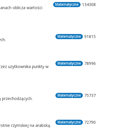
134308
Matematyczne
anach oblicza wartości
91815
Matematyczne
ch.
78996
Matematyczne
rzez użytkownika punkty w
75737
Matematyczne
ią przechodzących.
72790
Matematyczne
rotnie rzymskiej na arabską.