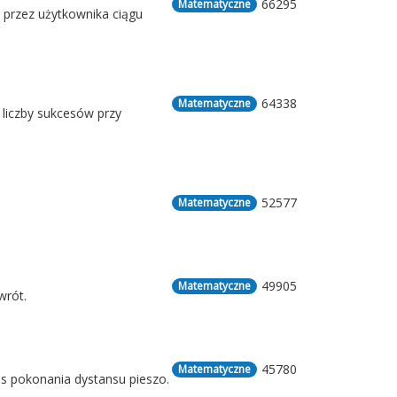
66295
Matematyczne
 przez użytkownika ciągu
64338
Matematyczne
liczby sukcesów przy
52577
Matematyczne
49905
Matematyczne
wrót.
45780
Matematyczne
as pokonania dystansu pieszo.