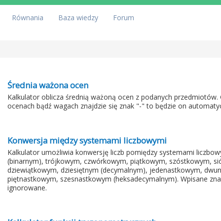
Równania
Baza wiedzy
Forum
Średnia ważona ocen
Kalkulator oblicza średnią ważoną ocen z podanych przedmiotów.
ocenach bądź wagach znajdzie się znak "-" to będzie on automaty
Konwersja między systemami liczbowymi
Kalkulator umożliwia konwersję liczb pomiędzy systemami liczb
(binarnym), trójkowym, czwórkowym, piątkowym, szóstkowym, 
dziewiątkowym, dziesiętnym (decymalnym), jedenastkowym, dwu
piętnastkowym, szesnastkowym (heksadecymalnym). Wpisane znaki 
ignorowane.