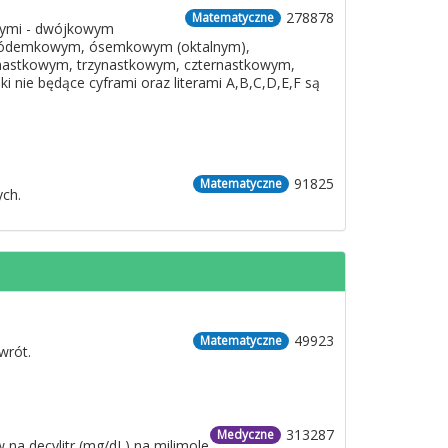
278878
Matematyczne
owymi - dwójkowym
siódemkowym, ósemkowym (oktalnym),
nastkowym, trzynastkowym, czternastkowym,
nie będące cyframi oraz literami A,B,C,D,E,F są
91825
Matematyczne
ych.
49923
Matematyczne
wrót.
313287
Medyczne
 na decylitr (mg/dL) na milimole