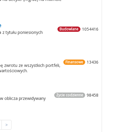
e
1054416
Budowlane
 z tytułu poniesionych
13436
Finansowe
 zwrotu ze wszystkich portfeli,
 wartościowych.
98458
Życie codzienne
ów oblicza przewidywany
>