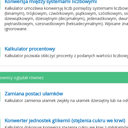
Konwersja między systemami liczbowymi
Kalkulator umożliwia konwersję liczb pomiędzy systemami liczb
(binarnym), trójkowym, czwórkowym, piątkowym, szóstkowym, 
dziewiątkowym, dziesiętnym (decymalnym), jedenastkowym, dwu
piętnastkowym, szesnastkowym (heksadecymalnym). Wpisane znaki 
ignorowane.
Kalkulator procentowy
Kalkulator pozwala obliczyć procenty z podanych wartości liczbow
ownicy oglądali również
Zamiana postaci ułamków
Kalkulator zamienia ułamek zwykły na ułamek dziesiętny lub na od
Konwerter jednostek glikemii (stężenia cukru we krwi)
Kalkulator dokonuje konwersji stężenia cukru we krwi z miligramów