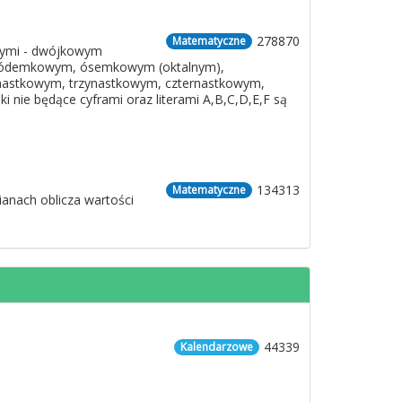
278870
Matematyczne
owymi - dwójkowym
siódemkowym, ósemkowym (oktalnym),
nastkowym, trzynastkowym, czternastkowym,
nie będące cyframi oraz literami A,B,C,D,E,F są
134313
Matematyczne
anach oblicza wartości
44339
Kalendarzowe