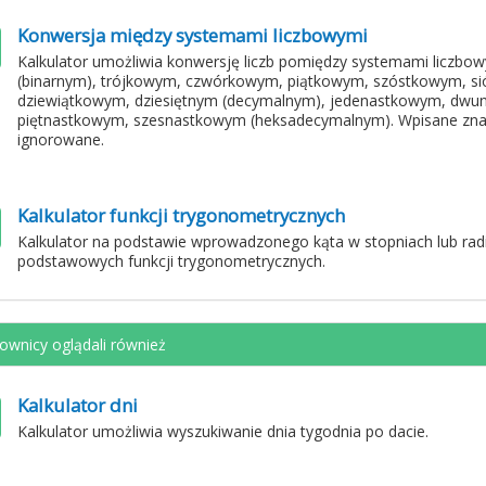
Konwersja między systemami liczbowymi
Kalkulator umożliwia konwersję liczb pomiędzy systemami liczb
(binarnym), trójkowym, czwórkowym, piątkowym, szóstkowym, 
dziewiątkowym, dziesiętnym (decymalnym), jedenastkowym, dwu
piętnastkowym, szesnastkowym (heksadecymalnym). Wpisane znaki 
ignorowane.
Kalkulator funkcji trygonometrycznych
Kalkulator na podstawie wprowadzonego kąta w stopniach lub radi
podstawowych funkcji trygonometrycznych.
ownicy oglądali również
Kalkulator dni
Kalkulator umożliwia wyszukiwanie dnia tygodnia po dacie.