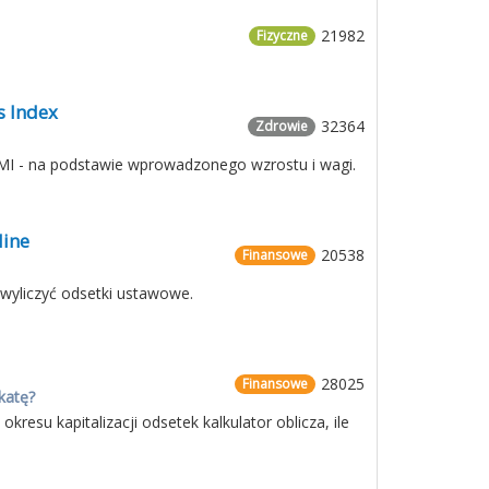
21982
Fizyczne
s Index
32364
Zdrowie
 BMI - na podstawie wprowadzonego wzrostu i wagi.
line
20538
Finansowe
 wyliczyć odsetki ustawowe.
28025
Finansowe
okatę?
esu kapitalizacji odsetek kalkulator oblicza, ile