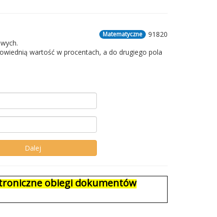
91820
Matematyczne
owych.
owiednią wartość w procentach, a do drugiego pola
ektroniczne obiegi dokumentów