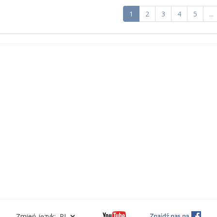
1
2
3
4
5
...
Zmień język: