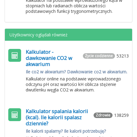
Kalkulator na podstawie wprowadzonego kąta w
stopniach lub radianach oblicza wartości
podstawowych funkcji trygonometrycznych.
Użytkownicy oglądali również
Kalkulator -
53213
Życie codzienne
dawkowanie CO2 w
akwarium
Ile co2 w akwarium? Dawkowanie co2 w akwarium.
Kalkulator online na podstawie wprowadzonego
odczynu pH oraz wartości kH oblicza stężenie
dwutlenku węgla CO2 w akwarium.
Kalkulator spalania kalorii
138259
Zdrowie
(kcal). Ile kalorii spalasz
dziennie?
Ile kalorii spalamy? Ile kalorii potrzebuję?