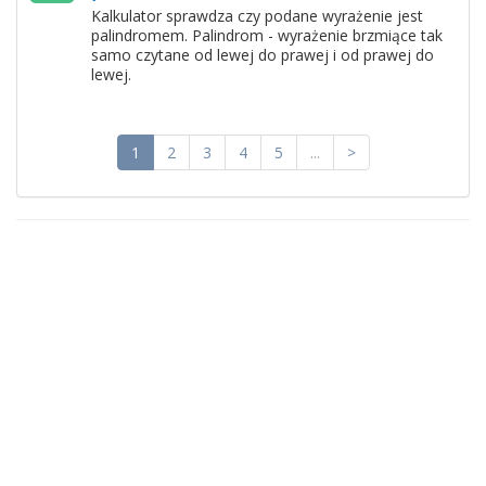
Kalkulator sprawdza czy podane wyrażenie jest
palindromem. Palindrom - wyrażenie brzmiące tak
samo czytane od lewej do prawej i od prawej do
lewej.
1
2
3
4
5
...
>