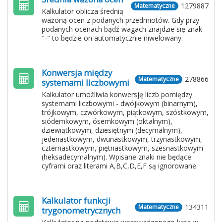
1279887
Matematyczne
Kalkulator oblicza średnią
ważoną ocen z podanych przedmiotów. Gdy przy
podanych ocenach bądź wagach znajdzie się znak
"-" to będzie on automatycznie niwelowany.
Konwersja między
278866
Matematyczne
systemami liczbowymi
Kalkulator umożliwia konwersję liczb pomiędzy
systemami liczbowymi - dwójkowym (binarnym),
trójkowym, czwórkowym, piątkowym, szóstkowym,
siódemkowym, ósemkowym (oktalnym),
dziewiątkowym, dziesiętnym (decymalnym),
jedenastkowym, dwunastkowym, trzynastkowym,
czternastkowym, piętnastkowym, szesnastkowym
(heksadecymalnym). Wpisane znaki nie będące
cyframi oraz literami A,B,C,D,E,F są ignorowane.
Kalkulator funkcji
134311
Matematyczne
trygonometrycznych