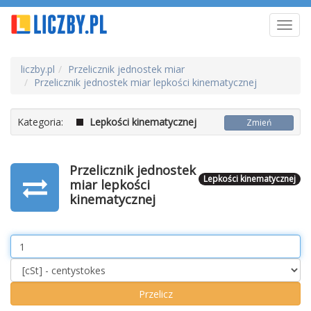
Toggl
navig
liczby.pl
Przelicznik jednostek miar
Przelicznik jednostek miar lepkości kinematycznej
Kategoria:
Lepkości kinematycznej
Zmień
Przelicznik jednostek
Lepkości kinematycznej
miar lepkości
kinematycznej
Value
Unit