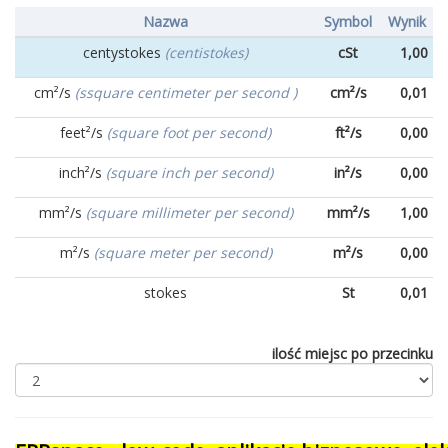
Nazwa
Symbol
Wynik
centystokes
(centistokes)
cSt
1,00
cm²/s
(ssquare centimeter per second )
cm²/s
0,01
feet²/s
(square foot per second)
ft²/s
0,00
inch²/s
(square inch per second)
in²/s
0,00
mm²/s
(square millimeter per second)
mm²/s
1,00
m²/s
(square meter per second)
m²/s
0,00
stokes
St
0,01
ilość miejsc po przecinku