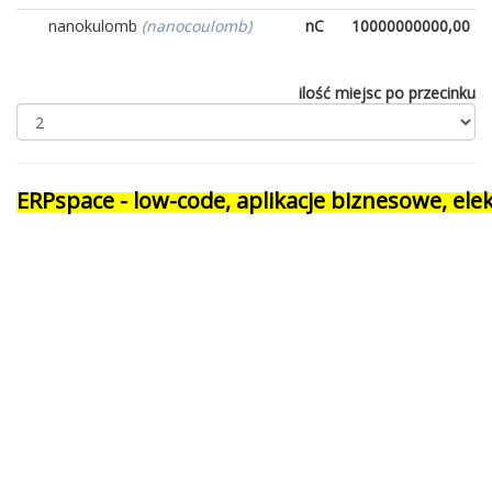
nanokulomb
(nanocoulomb)
nC
10000000000,00
ilość miejsc po przecinku
ERPspace - low-code, aplikacje biznesowe, e