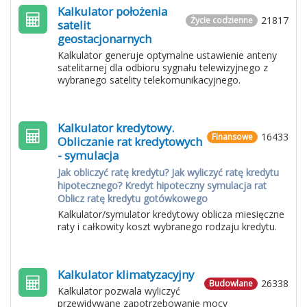
Kalkulator położenia
21817
Życie codzienne
satelit
geostacjonarnych
Kalkulator generuje optymalne ustawienie anteny
satelitarnej dla odbioru sygnału telewizyjnego z
wybranego satelity telekomunikacyjnego.
Kalkulator kredytowy.
16433
Finansowe
Obliczanie rat kredytowych
- symulacja
Jak obliczyć ratę kredytu? Jak wyliczyć ratę kredytu
hipotecznego? Kredyt hipoteczny symulacja rat
Oblicz ratę kredytu gotówkowego
Kalkulator/symulator kredytowy oblicza miesięczne
raty i całkowity koszt wybranego rodzaju kredytu.
Kalkulator klimatyzacyjny
26338
Budowlane
Kalkulator pozwala wyliczyć
przewidywane zapotrzebowanie mocy