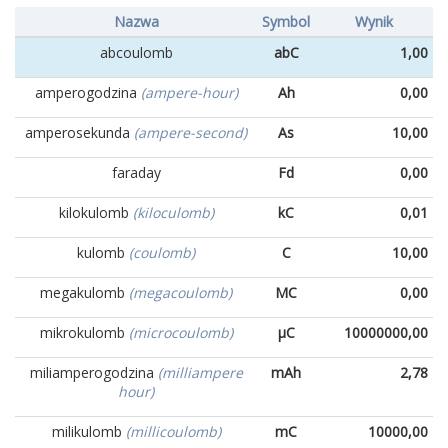
Nazwa
Symbol
Wynik
abcoulomb
abC
1,00
amperogodzina
(ampere-hour)
Ah
0,00
amperosekunda
(ampere-second)
As
10,00
faraday
Fd
0,00
kilokulomb
(kiloculomb)
kC
0,01
kulomb
(coulomb)
C
10,00
megakulomb
(megacoulomb)
MC
0,00
mikrokulomb
(microcoulomb)
µC
10000000,00
miliamperogodzina
(milliampere
mAh
2,78
hour)
milikulomb
(millicoulomb)
mC
10000,00