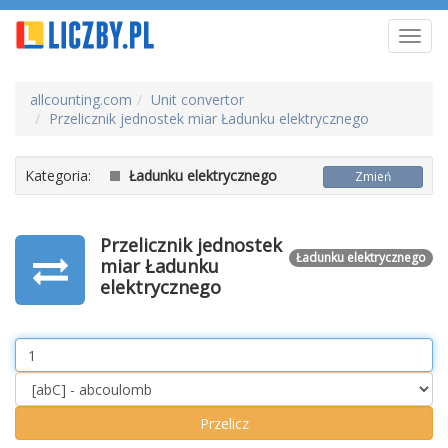
Toggl
navig
allcounting.com
Unit convertor
Przelicznik jednostek miar Ładunku elektrycznego
Kategoria:
Ładunku elektrycznego
Zmień
Przelicznik jednostek
Ładunku elektrycznego
miar Ładunku
elektrycznego
Value
Unit