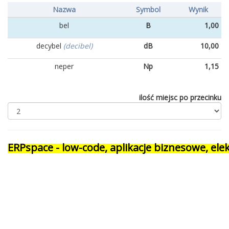
Nazwa
Symbol
Wynik
bel
B
1,00
decybel
(decibel)
dB
10,00
neper
Np
1,15
ilość miejsc po przecinku
ERPspace - low-code, aplikacje biznesowe, e