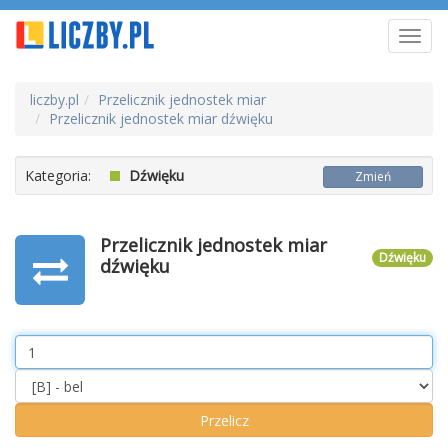
Toggl
navig
liczby.pl
Przelicznik jednostek miar
Przelicznik jednostek miar dźwięku
Kategoria:
Dźwięku
Zmień
Przelicznik jednostek miar
Dźwięku
dźwięku
Value
Unit