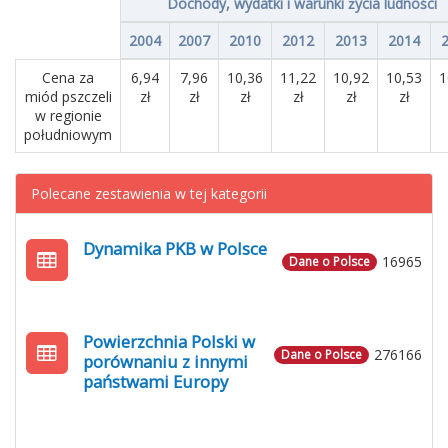
Dochody, wydatki i warunki życia ludności
2004
2007
2010
2012
2013
2014
Cena za
6,94
7,96
10,36
11,22
10,92
10,53
1
miód pszczeli
zł
zł
zł
zł
zł
zł
w regionie
południowym
Polecane zestawienia w tej kategorii
Dynamika PKB w Polsce
16965
Dane o Polsce
Powierzchnia Polski w
276166
Dane o Polsce
porównaniu z innymi
państwami Europy