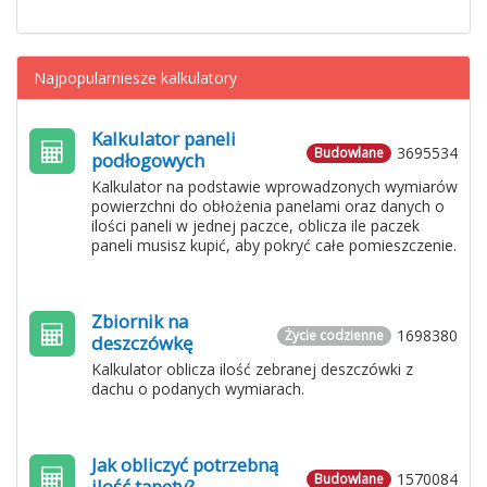
Najpopularniesze kalkulatory
Kalkulator paneli
3695534
Budowlane
podłogowych
Kalkulator na podstawie wprowadzonych wymiarów
powierzchni do obłożenia panelami oraz danych o
ilości paneli w jednej paczce, oblicza ile paczek
paneli musisz kupić, aby pokryć całe pomieszczenie.
Zbiornik na
1698380
Życie codzienne
deszczówkę
Kalkulator oblicza ilość zebranej deszczówki z
dachu o podanych wymiarach.
Jak obliczyć potrzebną
1570084
Budowlane
ilość tapety?