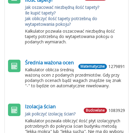
Jak oszacować niezbędną ilość tapety?
Ile kupić tapety?
Jak obliczyć ilość tapety potrzebną do
wytapetowania pokoju?
Kalkulator pozwala oszacować niezbędną ilość
tapety potrzebną do wytapetowania pokoju o
podanych wymiarach.
Średnia ważona ocen
1279891
Matematyczne
Kalkulator oblicza średnią
ważoną ocen z podanych przedmiotów. Gdy przy
podanych ocenach bądź wagach znajdzie się znak
"-" to będzie on automatycznie niwelowany.
Izolacja ścian
1083929
Budowlane
Jak policzyć izolację ścian?
Kalkulator pozwala obliczyć ilość płyt izolacyjnych
potrzebnych do pokrycia ścian budynku metodą
"lekką mokrą" lub "lekką suchą". Nie ma do wyboru