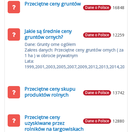
Przeciętne ceny gruntów
16848
Dane o Polsce
Jakie są średnie ceny
12259
Dane o Polsce
gruntów ornych?
Dane: Grunty orne ogółem
Zakres danych: Przeciętne ceny gruntów ornych ( za
1 ha ) w obrocie prywatnym
Lata:
1999,2001,2003,2005,2007,2009,2012,2013,2014,2015
Przeciętne ceny skupu
13742
Dane o Polsce
produktów rolnych
Przeciętne ceny
12880
Dane o Polsce
uzyskiwane przez
rolników na targowiskach