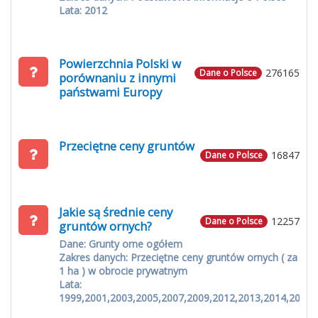
Lata: 2012
Powierzchnia Polski w
276165
Dane o Polsce
porównaniu z innymi
państwami Europy
Przeciętne ceny gruntów
16847
Dane o Polsce
Jakie są średnie ceny
12257
Dane o Polsce
gruntów ornych?
Dane: Grunty orne ogółem
Zakres danych: Przeciętne ceny gruntów ornych ( za
1 ha ) w obrocie prywatnym
Lata:
1999,2001,2003,2005,2007,2009,2012,2013,2014,2015