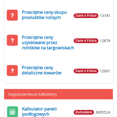
Przeciętne ceny skupu
13741
Dane o Polsce
produktów rolnych
Przeciętne ceny
12879
Dane o Polsce
uzyskiwane przez
rolników na targowiskach
Przeciętne ceny
12001
Dane o Polsce
detaliczne towarów
Najpopularniesze kalkulatory
Kalkulator paneli
3695524
Budowlane
podłogowych