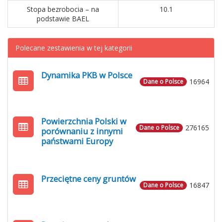
Stopa bezrobocia – na
10.1
podstawie BAEL
Polecane zestawienia w tej kategorii
Dynamika PKB w Polsce
16964
Dane o Polsce
Powierzchnia Polski w
276165
Dane o Polsce
porównaniu z innymi
państwami Europy
Przeciętne ceny gruntów
16847
Dane o Polsce