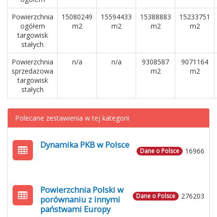
Powierzchnia
15080249
15594433
15388883
15233751
ogółem
m2
m2
m2
m2
targowisk
stałych
Powierzchnia
n/a
n/a
9308587
9071164
sprzedażowa
m2
m2
targowisk
stałych
Polecane zestawienia w tej kategorii
Dynamika PKB w Polsce
16966
Dane o Polsce
Powierzchnia Polski w
276203
Dane o Polsce
porównaniu z innymi
państwami Europy