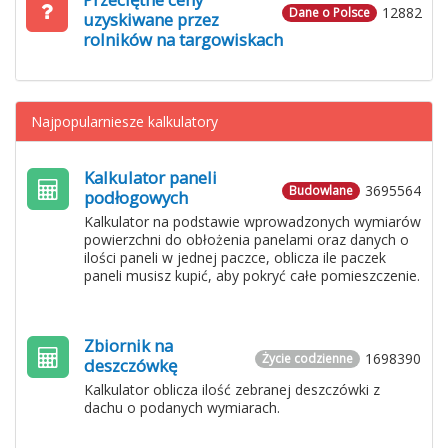
12882
Dane o Polsce
uzyskiwane przez
rolników na targowiskach
Najpopularniesze kalkulatory
Kalkulator paneli
3695564
Budowlane
podłogowych
Kalkulator na podstawie wprowadzonych wymiarów
powierzchni do obłożenia panelami oraz danych o
ilości paneli w jednej paczce, oblicza ile paczek
paneli musisz kupić, aby pokryć całe pomieszczenie.
Zbiornik na
1698390
Życie codzienne
deszczówkę
Kalkulator oblicza ilość zebranej deszczówki z
dachu o podanych wymiarach.