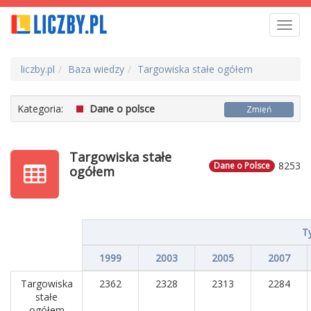
Toggl
navig
liczby.pl
Baza wiedzy
Targowiska stałe ogółem
Kategoria:
Dane o polsce
Zmień
Targowiska stałe
8253
Dane o Polsce
ogółem
T
1999
2003
2005
2007
Targowiska
2362
2328
2313
2284
stałe
ogółem