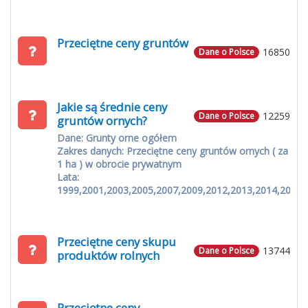
Przeciętne ceny gruntów
16850
Dane o Polsce
Jakie są średnie ceny
12259
Dane o Polsce
gruntów ornych?
Dane: Grunty orne ogółem
Zakres danych: Przeciętne ceny gruntów ornych ( za
1 ha ) w obrocie prywatnym
Lata:
1999,2001,2003,2005,2007,2009,2012,2013,2014,2015
Przeciętne ceny skupu
13744
Dane o Polsce
produktów rolnych
Przeciętne ceny