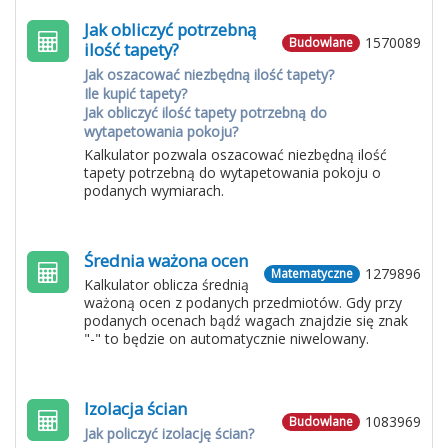
Jak obliczyć potrzebną
1570089
Budowlane
ilość tapety?
Jak oszacować niezbędną ilość tapety?
Ile kupić tapety?
Jak obliczyć ilość tapety potrzebną do
wytapetowania pokoju?
Kalkulator pozwala oszacować niezbędną ilość
tapety potrzebną do wytapetowania pokoju o
podanych wymiarach.
Średnia ważona ocen
1279896
Matematyczne
Kalkulator oblicza średnią
ważoną ocen z podanych przedmiotów. Gdy przy
podanych ocenach bądź wagach znajdzie się znak
"-" to będzie on automatycznie niwelowany.
Izolacja ścian
1083969
Budowlane
Jak policzyć izolację ścian?