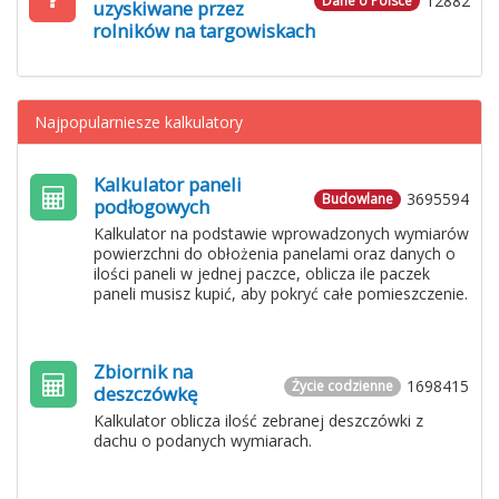
12882
Dane o Polsce
uzyskiwane przez
rolników na targowiskach
Najpopularniesze kalkulatory
Kalkulator paneli
3695594
Budowlane
podłogowych
Kalkulator na podstawie wprowadzonych wymiarów
powierzchni do obłożenia panelami oraz danych o
ilości paneli w jednej paczce, oblicza ile paczek
paneli musisz kupić, aby pokryć całe pomieszczenie.
Zbiornik na
1698415
Życie codzienne
deszczówkę
Kalkulator oblicza ilość zebranej deszczówki z
dachu o podanych wymiarach.