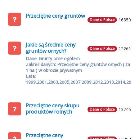
Przeciętne ceny gruntów
16850
Dane o Polsce
Jakie są średnie ceny
12261
Dane o Polsce
gruntów ornych?
Dane: Grunty orne ogółem
Zakres danych: Przeciętne ceny gruntów ornych ( za
1 ha ) w obrocie prywatnym
Lata:
1999,2001,2003,2005,2007,2009,2012,2013,2014,2015
Przeciętne ceny skupu
13746
Dane o Polsce
produktów rolnych
Przeciętne ceny