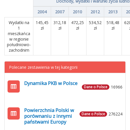
Dochody, wydatki i warunki życia ludno
2004
2007
2010
2012
2013
2
Wydatki na
145,45
312,18
472,25
534,52
518,48
62
1
zł
zł
zł
zł
zł
mieszkańca
w regionie
południowo-
zachodnim
Polecane zestawienia w tej kategorii
Dynamika PKB w Polsce
16966
Dane o Polsce
Powierzchnia Polski w
276224
Dane o Polsce
porównaniu z innymi
państwami Europy