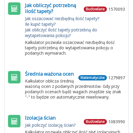
Jak obliczyć potrzebną
1570093
Budowlane
ilość tapety?
Jak oszacować niezbędną ilość tapety?
Ile kupić tapety?
Jak obliczyć ilość tapety potrzebną do
wytapetowania pokoju?
Kalkulator pozwala oszacować niezbędną ilość
tapety potrzebną do wytapetowania pokoju o
podanych wymiarach.
Średnia ważona ocen
1279897
Matematyczne
Kalkulator oblicza średnią
ważoną ocen z podanych przedmiotów. Gdy przy
podanych ocenach bądź wagach znajdzie się znak
"-" to będzie on automatycznie niwelowany.
Izolacja ścian
1083990
Budowlane
Jak policzyć izolację ścian?
Kalkulator pozwala obliczyć ilość płyt izolacyjnych