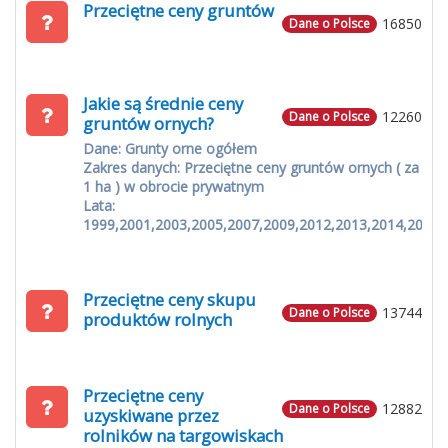
Przeciętne ceny gruntów
16850
Dane o Polsce
Jakie są średnie ceny
12260
Dane o Polsce
gruntów ornych?
Dane: Grunty orne ogółem
Zakres danych: Przeciętne ceny gruntów ornych ( za
1 ha ) w obrocie prywatnym
Lata:
1999,2001,2003,2005,2007,2009,2012,2013,2014,2015
Przeciętne ceny skupu
13744
Dane o Polsce
produktów rolnych
Przeciętne ceny
12882
Dane o Polsce
uzyskiwane przez
rolników na targowiskach