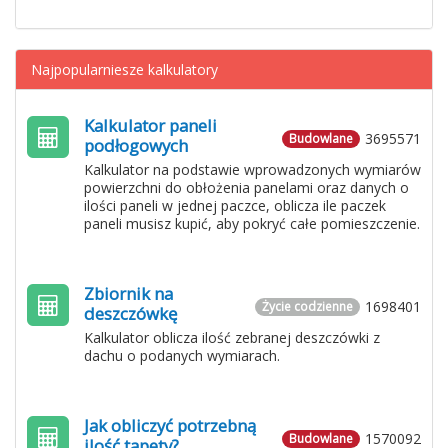
Najpopularniesze kalkulatory
Kalkulator paneli
3695571
Budowlane
podłogowych
Kalkulator na podstawie wprowadzonych wymiarów
powierzchni do obłożenia panelami oraz danych o
ilości paneli w jednej paczce, oblicza ile paczek
paneli musisz kupić, aby pokryć całe pomieszczenie.
Zbiornik na
1698401
Życie codzienne
deszczówkę
Kalkulator oblicza ilość zebranej deszczówki z
dachu o podanych wymiarach.
Jak obliczyć potrzebną
1570092
Budowlane
ilość tapety?