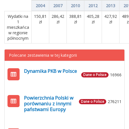
2004
2007
2010
2012
2013
20
Wydatki na
150,81
286,42
388,81
405,28
427,92
489
1
zł
zł
zł
zł
zł
z
mieszkańca
w regionie
północnym
Polecane zestawienia w tej kategorii
Dynamika PKB w Polsce
16966
Dane o Polsce
Powierzchnia Polski w
276211
Dane o Polsce
porównaniu z innymi
państwami Europy