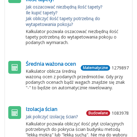
Jak oszacować niezbędną ilość tapety?
Ile kupić tapety?
Jak obliczyć ilość tapety potrzebną do
wytapetowania pokoju?
Kalkulator pozwala oszacować niezbędną ilość
tapety potrzebną do wytapetowania pokoju o
podanych wymiarach.
Średnia ważona ocen
1279897
Matematyczne
Kalkulator oblicza średnią
ważoną ocen z podanych przedmiotów. Gdy przy
podanych ocenach bądź wagach znajdzie się znak
"-" to będzie on automatycznie niwelowany.
Izolacja ścian
1083978
Budowlane
Jak policzyć izolację ścian?
Kalkulator pozwala obliczyć ilość płyt izolacyjnych
potrzebnych do pokrycia ścian budynku metodą
"lekką mokrą" lub "lekką suchą". Nie ma do wyboru