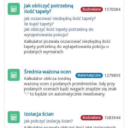
Jak obliczyć potrzebną
1570084
Budowlane
ilość tapety?
Jak oszacować niezbędną ilość tapety?
Ile kupić tapety?
Jak obliczyć ilość tapety potrzebną do
wytapetowania pokoju?
Kalkulator pozwala oszacować niezbędną ilość
tapety potrzebną do wytapetowania pokoju o
podanych wymiarach.
Średnia ważona ocen
1279893
Matematyczne
Kalkulator oblicza średnią
ważoną ocen z podanych przedmiotów. Gdy przy
podanych ocenach bądź wagach znajdzie się znak
"-" to będzie on automatycznie niwelowany.
Izolacja ścian
1083944
Budowlane
Jak policzyć izolację ścian?
Kalkulator pozwala obliczyć ilość płyt izolacyjnych