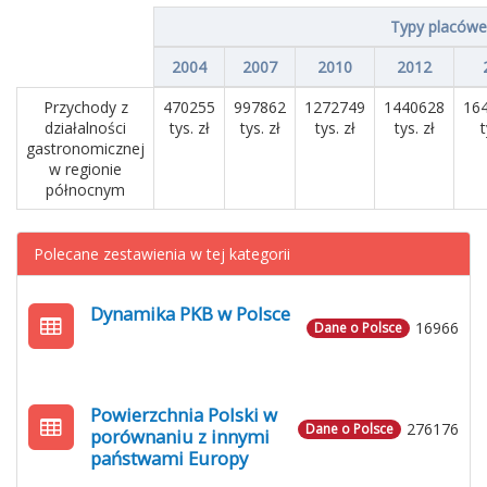
Typy placówe
2004
2007
2010
2012
Przychody z
470255
997862
1272749
1440628
16
działalności
tys. zł
tys. zł
tys. zł
tys. zł
t
gastronomicznej
w regionie
północnym
Polecane zestawienia w tej kategorii
Dynamika PKB w Polsce
16966
Dane o Polsce
Powierzchnia Polski w
276176
Dane o Polsce
porównaniu z innymi
państwami Europy