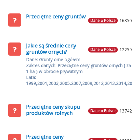
Przeciętne ceny gruntów
16850
Dane o Polsce
Jakie są średnie ceny
12259
Dane o Polsce
gruntów ornych?
Dane: Grunty orne ogółem
Zakres danych: Przeciętne ceny gruntów ornych ( za
1 ha ) w obrocie prywatnym
Lata:
1999,2001,2003,2005,2007,2009,2012,2013,2014,2015
Przeciętne ceny skupu
13742
Dane o Polsce
produktów rolnych
Przeciętne ceny