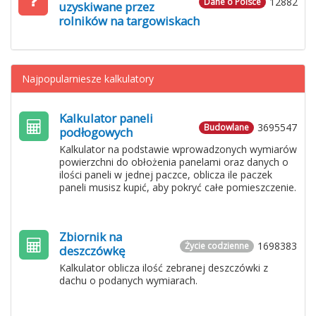
12882
Dane o Polsce
uzyskiwane przez
rolników na targowiskach
Najpopularniesze kalkulatory
Kalkulator paneli
3695547
Budowlane
podłogowych
Kalkulator na podstawie wprowadzonych wymiarów
powierzchni do obłożenia panelami oraz danych o
ilości paneli w jednej paczce, oblicza ile paczek
paneli musisz kupić, aby pokryć całe pomieszczenie.
Zbiornik na
1698383
Życie codzienne
deszczówkę
Kalkulator oblicza ilość zebranej deszczówki z
dachu o podanych wymiarach.