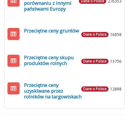
276353
Dane o Polsce
porównaniu z innymi
państwami Europy
Przeciętne ceny gruntów
16858
Dane o Polsce
Przeciętne ceny skupu
13756
Dane o Polsce
produktów rolnych
Przeciętne ceny
12888
Dane o Polsce
uzyskiwane przez
rolników na targowiskach