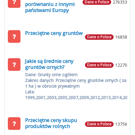
276353
Dane o Polsce
porównaniu z innymi
państwami Europy
Przeciętne ceny gruntów
16858
Dane o Polsce
Jakie są średnie ceny
12270
Dane o Polsce
gruntów ornych?
Dane: Grunty orne ogółem
Zakres danych: Przeciętne ceny gruntów ornych ( za
1 ha ) w obrocie prywatnym
Lata:
1999,2001,2003,2005,2007,2009,2012,2013,2014,2015
Przeciętne ceny skupu
13756
Dane o Polsce
produktów rolnych