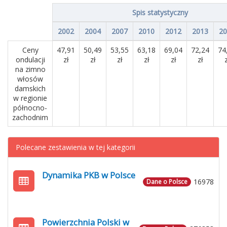
Spis statystyczny
2002
2004
2007
2010
2012
2013
20
Ceny
47,91
50,49
53,55
63,18
69,04
72,24
74
ondulacji
zł
zł
zł
zł
zł
zł
z
na zimno
włosów
damskich
w regionie
północno-
zachodnim
Polecane zestawienia w tej kategorii
Dynamika PKB w Polsce
16978
Dane o Polsce
Powierzchnia Polski w