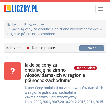
Toggl
navig
liczby.pl
Baza wiedzy
Jakie są ceny za ondulację na zimno włosów damskich w
regionie północno-zachodnim?
Kategoria:
Dane o polsce
Zmień
Jakie są ceny za
5659
Dane o Polsce
ondulację na zimno
włosów damskich w regionie
północno-zachodnim?
Dane: Ceny ondulacji na zimno włosów damskich
w regionie północno-zachodnim
Zakres danych: Spis statystyczny
Lata: 2002,2004,2007,2010,2012,2013,2014,2015