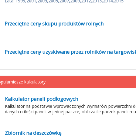
Lata: 1999,2001,2003,2005,2007,2009,2012,2013,2014,2015
Przeciętne ceny skupu produktów rolnych
Przeciętne ceny uzyskiwane przez rolników na targowis
pularniesze kalkulatory
Kalkulator paneli podłogowych
Kalkulator na podstawie wprowadzonych wymiarów powierzchni d
danych o ilości paneli w jednej paczce, oblicza ile paczek paneli m
Zbiornik na deszczówkę