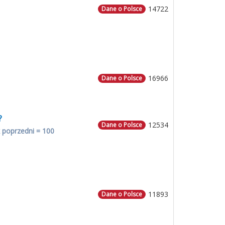
14722
Dane o Polsce
16966
Dane o Polsce
?
12534
Dane o Polsce
 poprzedni = 100
11893
Dane o Polsce