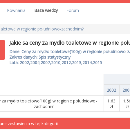
Równania
Baza wiedzy
Forum
toaletowe w regionie południowo-zachodnim?
Jakie sa ceny za mydło toaletowe w regionie p
Dane: Ceny za mydło toaletowe(100g) w regionie południowo-
Zakres danych: Spis statystyczny
Lata: 2002,2004,2007,2010,2012,2013,2014,2015
2002
200
 za mydło toaletowe(100g) w regionie południowo-
1,63
1,5
zachodnim
zł
zł
ane zestawienia w tej kategorii