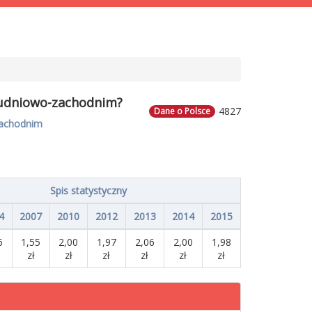
ołudniowo-zachodnim?
4827
Dane o Polsce
zachodnim
Spis statystyczny
4
2007
2010
2012
2013
2014
2015
6
1,55
2,00
1,97
2,06
2,00
1,98
zł
zł
zł
zł
zł
zł