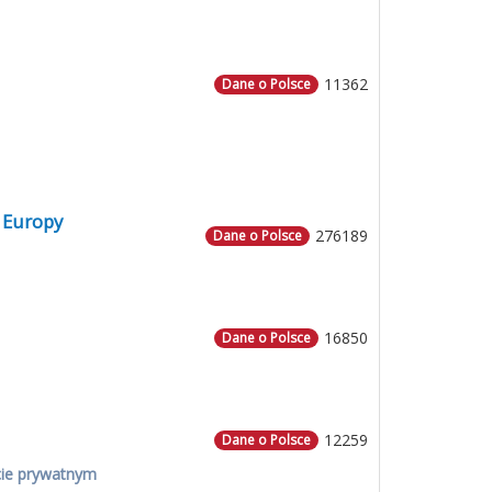
11362
Dane o Polsce
 Europy
276189
Dane o Polsce
16850
Dane o Polsce
12259
Dane o Polsce
cie prywatnym