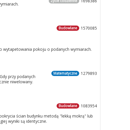
1698386
Życie codzienne
wymiarach.
1570085
Budowlane
 do wytapetowania pokoju o podanych wymiarach.
1279893
Matematyczne
 Gdy przy podanych
cznie niwelowany.
1083954
Budowlane
o pokrycia ścian budynku metodą "lekką mokrą" lub
iej wyniki są identyczne.