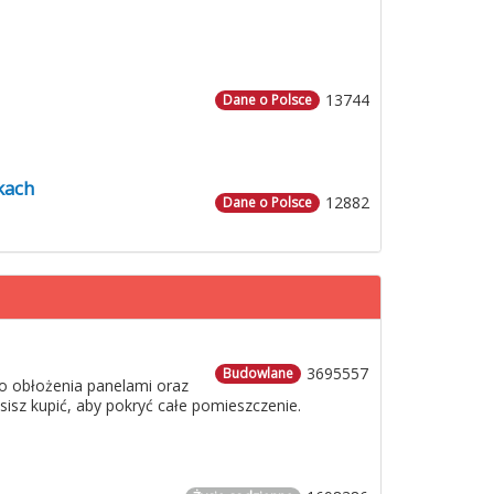
13744
Dane o Polsce
kach
12882
Dane o Polsce
3695557
Budowlane
o obłożenia panelami oraz
usisz kupić, aby pokryć całe pomieszczenie.