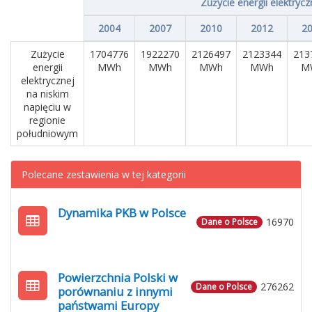
Zużycie energii elektrycz
2004
2007
2010
2012
2
Zużycie
1704776
1922270
2126497
2123344
213
energii
MWh
MWh
MWh
MWh
M
elektrycznej
na niskim
napięciu w
regionie
południowym
Polecane zestawienia w tej kategorii
Dynamika PKB w Polsce
16970
Dane o Polsce
Powierzchnia Polski w
276262
Dane o Polsce
porównaniu z innymi
państwami Europy