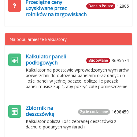
Przeciętne ceny
12885
Dane o Polsce
uzyskiwane przez
rolników na targowiskach
Najpopularniesze kalkulatory
Kalkulator paneli
3695674
Budowlane
podłogowych
Kalkulator na podstawie wprowadzonych wymiarów
powierzchni do obłożenia panelami oraz danych o
ilości paneli w jednej paczce, oblicza ile paczek
paneli musisz kupić, aby pokryć całe pomieszczenie.
Zbiornik na
1698459
Życie codzienne
deszczówkę
Kalkulator oblicza ilość zebranej deszczówki z
dachu o podanych wymiarach.