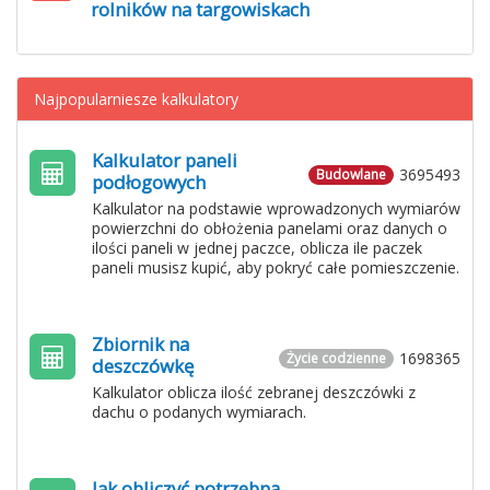
rolników na targowiskach
Najpopularniesze kalkulatory
Kalkulator paneli
3695493
Budowlane
podłogowych
Kalkulator na podstawie wprowadzonych wymiarów
powierzchni do obłożenia panelami oraz danych o
ilości paneli w jednej paczce, oblicza ile paczek
paneli musisz kupić, aby pokryć całe pomieszczenie.
Zbiornik na
1698365
Życie codzienne
deszczówkę
Kalkulator oblicza ilość zebranej deszczówki z
dachu o podanych wymiarach.
Jak obliczyć potrzebną