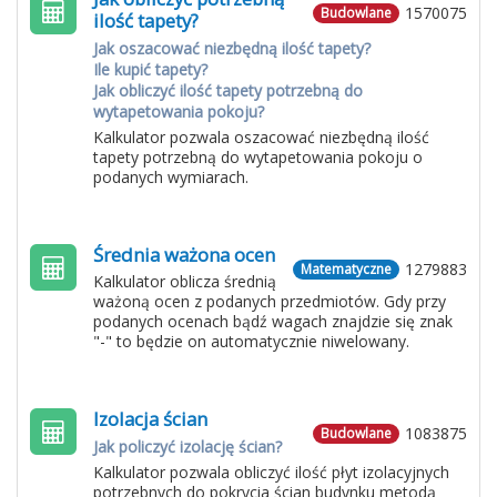
1570075
Budowlane
ilość tapety?
Jak oszacować niezbędną ilość tapety?
Ile kupić tapety?
Jak obliczyć ilość tapety potrzebną do
wytapetowania pokoju?
Kalkulator pozwala oszacować niezbędną ilość
tapety potrzebną do wytapetowania pokoju o
podanych wymiarach.
Średnia ważona ocen
1279883
Matematyczne
Kalkulator oblicza średnią
ważoną ocen z podanych przedmiotów. Gdy przy
podanych ocenach bądź wagach znajdzie się znak
"-" to będzie on automatycznie niwelowany.
Izolacja ścian
1083875
Budowlane
Jak policzyć izolację ścian?
Kalkulator pozwala obliczyć ilość płyt izolacyjnych
potrzebnych do pokrycia ścian budynku metodą