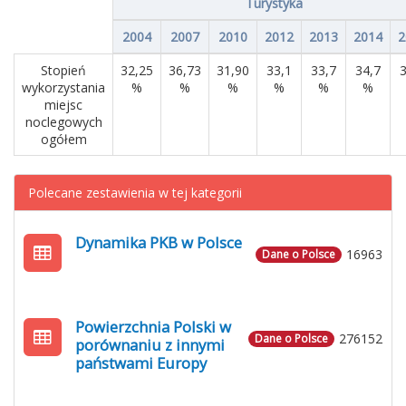
Turystyka
2004
2007
2010
2012
2013
2014
2
Stopień
32,25
36,73
31,90
33,1
33,7
34,7
3
wykorzystania
%
%
%
%
%
%
miejsc
noclegowych
ogółem
Polecane zestawienia w tej kategorii
Dynamika PKB w Polsce
16963
Dane o Polsce
Powierzchnia Polski w
276152
Dane o Polsce
porównaniu z innymi
państwami Europy