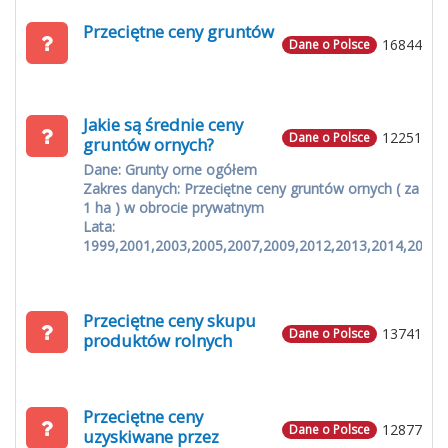
Przeciętne ceny gruntów
16844
Dane o Polsce
Jakie są średnie ceny
12251
Dane o Polsce
gruntów ornych?
Dane: Grunty orne ogółem
Zakres danych: Przeciętne ceny gruntów ornych ( za
1 ha ) w obrocie prywatnym
Lata:
1999,2001,2003,2005,2007,2009,2012,2013,2014,2015
Przeciętne ceny skupu
13741
Dane o Polsce
produktów rolnych
Przeciętne ceny
12877
Dane o Polsce
uzyskiwane przez