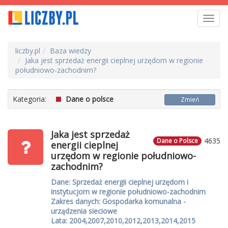
Toggl
navig
liczby.pl
Baza wiedzy
Jaka jest sprzedaż energii cieplnej urzędom w regionie
południowo-zachodnim?
Kategoria:
Dane o polsce
Zmień
Jaka jest sprzedaż
4635
Dane o Polsce
energii cieplnej
urzędom w regionie południowo-
zachodnim?
Dane: Sprzedaż energii cieplnej urzędom i
instytucjom w regionie południowo-zachodnim
Zakres danych: Gospodarka komunalna -
urządzenia sieciowe
Lata: 2004,2007,2010,2012,2013,2014,2015