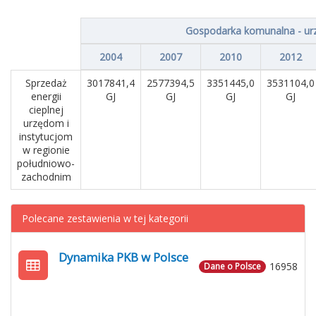
Gospodarka komunalna - urz
2004
2007
2010
2012
Sprzedaż
3017841,4
2577394,5
3351445,0
3531104,0
energii
GJ
GJ
GJ
GJ
cieplnej
urzędom i
instytucjom
w regionie
południowo-
zachodnim
Polecane zestawienia w tej kategorii
Dynamika PKB w Polsce
16958
Dane o Polsce