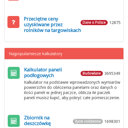
Przeciętne ceny
12875
Dane o Polsce
uzyskiwane przez
rolników na targowiskach
Najpopularniesze kalkulatory
Kalkulator paneli
3695349
Budowlane
podłogowych
Kalkulator na podstawie wprowadzonych wymiarów
powierzchni do obłożenia panelami oraz danych o
ilości paneli w jednej paczce, oblicza ile paczek
paneli musisz kupić, aby pokryć całe pomieszczenie.
Zbiornik na
1698301
Życie codzienne
deszczówkę