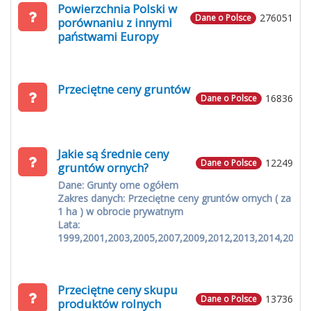
Powierzchnia Polski w
276051
Dane o Polsce
porównaniu z innymi
państwami Europy
Przeciętne ceny gruntów
16836
Dane o Polsce
Jakie są średnie ceny
12249
Dane o Polsce
gruntów ornych?
Dane: Grunty orne ogółem
Zakres danych: Przeciętne ceny gruntów ornych ( za
1 ha ) w obrocie prywatnym
Lata:
1999,2001,2003,2005,2007,2009,2012,2013,2014,2015
Przeciętne ceny skupu
13736
Dane o Polsce
produktów rolnych