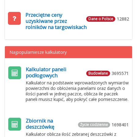
Przeciętne ceny
12882
Dane o Polsce
uzyskiwane przez
rolników na targowiskach
Najpopularniesze kalkulatory
Kalkulator paneli
3695571
Budowlane
podłogowych
Kalkulator na podstawie wprowadzonych wymiarów
powierzchni do obłożenia panelami oraz danych o
ilości paneli w jednej paczce, oblicza ile paczek
paneli musisz kupić, aby pokryć całe pomieszczenie.
Zbiornik na
1698401
Życie codzienne
deszczówkę
Kalkulator oblicza ilość zebranej deszczówki z