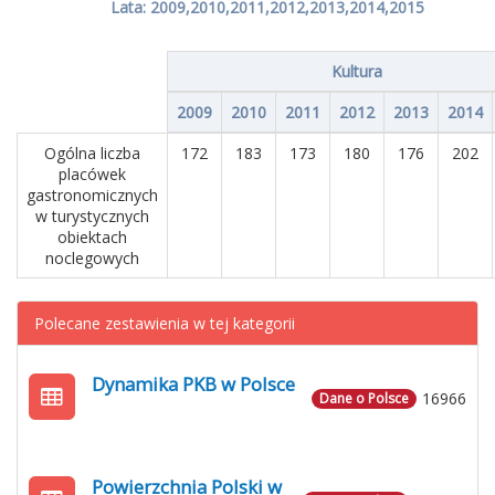
Lata: 2009,2010,2011,2012,2013,2014,2015
Kultura
2009
2010
2011
2012
2013
2014
Ogólna liczba
172
183
173
180
176
202
placówek
gastronomicznych
w turystycznych
obiektach
noclegowych
Polecane zestawienia w tej kategorii
Dynamika PKB w Polsce
16966
Dane o Polsce
Powierzchnia Polski w