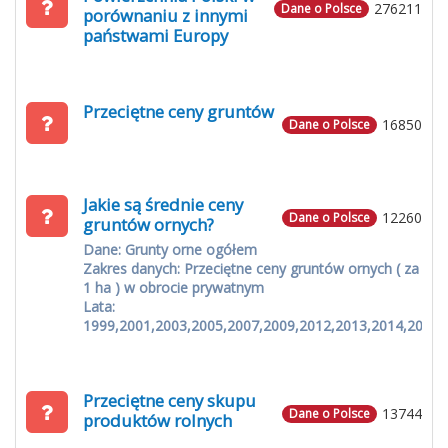
276211
Dane o Polsce
porównaniu z innymi
państwami Europy
Przeciętne ceny gruntów
16850
Dane o Polsce
Jakie są średnie ceny
12260
Dane o Polsce
gruntów ornych?
Dane: Grunty orne ogółem
Zakres danych: Przeciętne ceny gruntów ornych ( za
1 ha ) w obrocie prywatnym
Lata:
1999,2001,2003,2005,2007,2009,2012,2013,2014,2015
Przeciętne ceny skupu
13744
Dane o Polsce
produktów rolnych