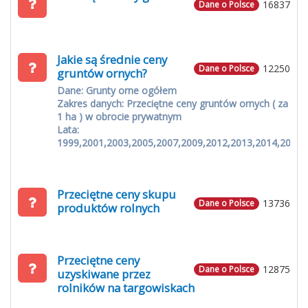
16837
Dane o Polsce
Jakie są średnie ceny
12250
Dane o Polsce
gruntów ornych?
Dane: Grunty orne ogółem
Zakres danych: Przeciętne ceny gruntów ornych ( za
1 ha ) w obrocie prywatnym
Lata:
1999,2001,2003,2005,2007,2009,2012,2013,2014,2015
Przeciętne ceny skupu
13736
Dane o Polsce
produktów rolnych
Przeciętne ceny
12875
Dane o Polsce
uzyskiwane przez
rolników na targowiskach