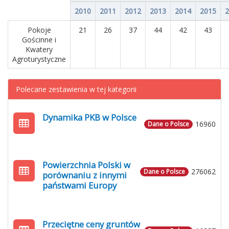
2010
2011
2012
2013
2014
2015
2
Pokoje
21
26
37
44
42
43
Gościnne i
Kwatery
Agroturystyczne
Polecane zestawienia w tej kategorii
Dynamika PKB w Polsce
16960
Dane o Polsce
Powierzchnia Polski w
276062
Dane o Polsce
porównaniu z innymi
państwami Europy
Przeciętne ceny gruntów