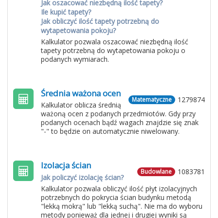
Jak oszacować niezbędną ilość tapety?
Ile kupić tapety?
Jak obliczyć ilość tapety potrzebną do
wytapetowania pokoju?
Kalkulator pozwala oszacować niezbędną ilość
tapety potrzebną do wytapetowania pokoju o
podanych wymiarach.
Średnia ważona ocen
1279874
Matematyczne
Kalkulator oblicza średnią
ważoną ocen z podanych przedmiotów. Gdy przy
podanych ocenach bądź wagach znajdzie się znak
"-" to będzie on automatycznie niwelowany.
Izolacja ścian
1083781
Budowlane
Jak policzyć izolację ścian?
Kalkulator pozwala obliczyć ilość płyt izolacyjnych
potrzebnych do pokrycia ścian budynku metodą
"lekką mokrą" lub "lekką suchą". Nie ma do wyboru
metody ponieważ dla jednej i drugiej wyniki są