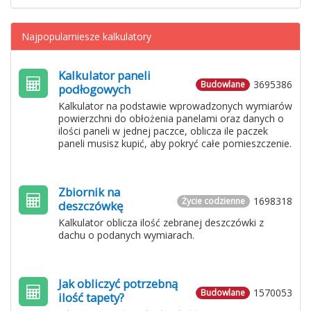
Najpopularniesze kalkulatory
Kalkulator paneli
3695386
Budowlane
podłogowych
Kalkulator na podstawie wprowadzonych wymiarów
powierzchni do obłożenia panelami oraz danych o
ilości paneli w jednej paczce, oblicza ile paczek
paneli musisz kupić, aby pokryć całe pomieszczenie.
Zbiornik na
1698318
Życie codzienne
deszczówkę
Kalkulator oblicza ilość zebranej deszczówki z
dachu o podanych wymiarach.
Jak obliczyć potrzebną
1570053
Budowlane
ilość tapety?