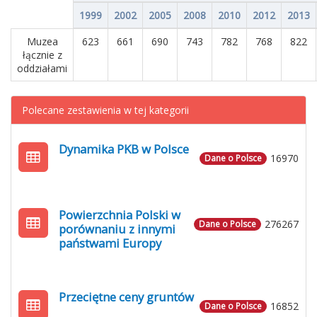
1999
2002
2005
2008
2010
2012
2013
Muzea
623
661
690
743
782
768
822
łącznie z
oddziałami
Polecane zestawienia w tej kategorii
Dynamika PKB w Polsce
16970
Dane o Polsce
Powierzchnia Polski w
276267
Dane o Polsce
porównaniu z innymi
państwami Europy
Przeciętne ceny gruntów
16852
Dane o Polsce