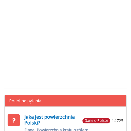
Podobne pytania
Jaka jest powierzchnia
14725
Dane o Polsce
Polski?
Dane: Powierzchnia kraju ogółem