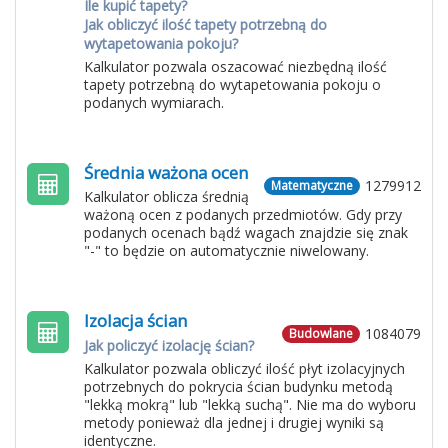
Ile kupić tapety?
Jak obliczyć ilość tapety potrzebną do
wytapetowania pokoju?
Kalkulator pozwala oszacować niezbędną ilość
tapety potrzebną do wytapetowania pokoju o
podanych wymiarach.
Średnia ważona ocen
1279912
Matematyczne
Kalkulator oblicza średnią
ważoną ocen z podanych przedmiotów. Gdy przy
podanych ocenach bądź wagach znajdzie się znak
"-" to będzie on automatycznie niwelowany.
Izolacja ścian
1084079
Budowlane
Jak policzyć izolację ścian?
Kalkulator pozwala obliczyć ilość płyt izolacyjnych
potrzebnych do pokrycia ścian budynku metodą
"lekką mokrą" lub "lekką suchą". Nie ma do wyboru
metody ponieważ dla jednej i drugiej wyniki są
identyczne.