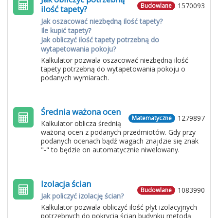
1570093
Budowlane
ilość tapety?
Jak oszacować niezbędną ilość tapety?
Ile kupić tapety?
Jak obliczyć ilość tapety potrzebną do
wytapetowania pokoju?
Kalkulator pozwala oszacować niezbędną ilość
tapety potrzebną do wytapetowania pokoju o
podanych wymiarach.
Średnia ważona ocen
1279897
Matematyczne
Kalkulator oblicza średnią
ważoną ocen z podanych przedmiotów. Gdy przy
podanych ocenach bądź wagach znajdzie się znak
"-" to będzie on automatycznie niwelowany.
Izolacja ścian
1083990
Budowlane
Jak policzyć izolację ścian?
Kalkulator pozwala obliczyć ilość płyt izolacyjnych
potrzebnych do pokrycia ścian budynku metodą