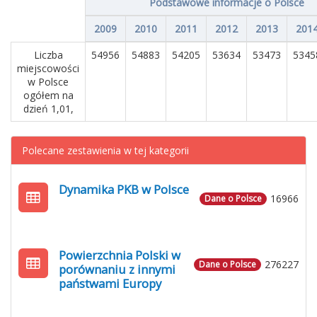
Podstawowe informacje o Polsce
2009
2010
2011
2012
2013
201
Liczba
54956
54883
54205
53634
53473
5345
miejscowości
w Polsce
ogółem na
dzień 1,01,
Polecane zestawienia w tej kategorii
Dynamika PKB w Polsce
16966
Dane o Polsce
Powierzchnia Polski w
276227
Dane o Polsce
porównaniu z innymi
państwami Europy