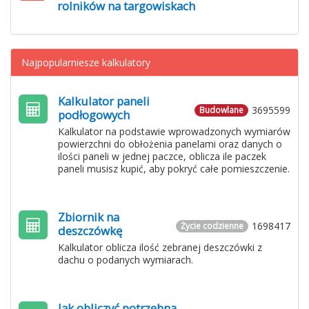
rolników na targowiskach
Najpopularniesze kalkulatory
Kalkulator paneli
3695599
Budowlane
podłogowych
Kalkulator na podstawie wprowadzonych wymiarów
powierzchni do obłożenia panelami oraz danych o
ilości paneli w jednej paczce, oblicza ile paczek
paneli musisz kupić, aby pokryć całe pomieszczenie.
Zbiornik na
1698417
Życie codzienne
deszczówkę
Kalkulator oblicza ilość zebranej deszczówki z
dachu o podanych wymiarach.
Jak obliczyć potrzebną