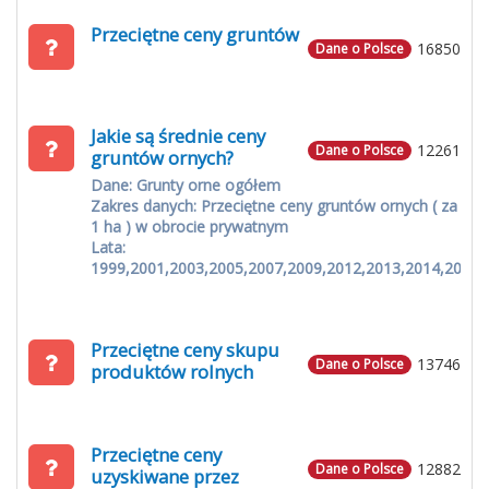
Przeciętne ceny gruntów
16850
Dane o Polsce
Jakie są średnie ceny
12261
Dane o Polsce
gruntów ornych?
Dane: Grunty orne ogółem
Zakres danych: Przeciętne ceny gruntów ornych ( za
1 ha ) w obrocie prywatnym
Lata:
1999,2001,2003,2005,2007,2009,2012,2013,2014,2015
Przeciętne ceny skupu
13746
Dane o Polsce
produktów rolnych
Przeciętne ceny
12882
Dane o Polsce
uzyskiwane przez