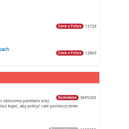
13729
Dane o Polsce
kach
12869
Dane o Polsce
3695200
Budowlane
o obłożenia panelami oraz
usisz kupić, aby pokryć całe pomieszczenie.