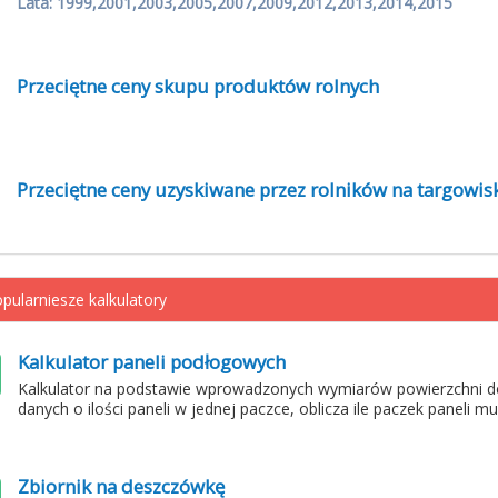
Lata: 1999,2001,2003,2005,2007,2009,2012,2013,2014,2015
Przeciętne ceny skupu produktów rolnych
Przeciętne ceny uzyskiwane przez rolników na targowis
pularniesze kalkulatory
Kalkulator paneli podłogowych
Kalkulator na podstawie wprowadzonych wymiarów powierzchni d
danych o ilości paneli w jednej paczce, oblicza ile paczek paneli m
Zbiornik na deszczówkę