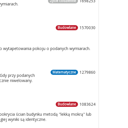
1698253
Życie codzienne
wymiarach.
1570030
Budowlane
 do wytapetowania pokoju o podanych wymiarach.
1279860
Matematyczne
 Gdy przy podanych
cznie niwelowany.
1083624
Budowlane
o pokrycia ścian budynku metodą "lekką mokrą" lub
iej wyniki są identyczne.