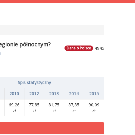
 regionie północnym?
4945
Dane o Polsce
m
Spis statystyczny
2010
2012
2013
2014
2015
69,26
77,85
81,75
87,85
90,09
zł
zł
zł
zł
zł