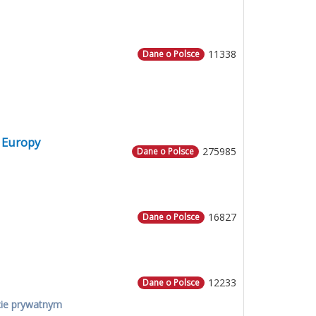
11338
Dane o Polsce
 Europy
275985
Dane o Polsce
16827
Dane o Polsce
12233
Dane o Polsce
cie prywatnym