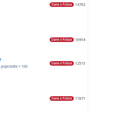
14702
Dane o Polsce
16954
Dane o Polsce
?
12515
Dane o Polsce
 poprzedni = 100
11871
Dane o Polsce