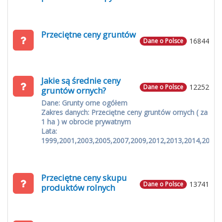
Przeciętne ceny gruntów
16844
Dane o Polsce
Jakie są średnie ceny
12252
Dane o Polsce
gruntów ornych?
Dane: Grunty orne ogółem
Zakres danych: Przeciętne ceny gruntów ornych ( za
1 ha ) w obrocie prywatnym
Lata:
1999,2001,2003,2005,2007,2009,2012,2013,2014,2015
Przeciętne ceny skupu
13741
Dane o Polsce
produktów rolnych