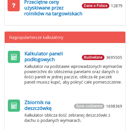
Przeciętne ceny
12879
Dane o Polsce
uzyskiwane przez
rolników na targowiskach
Najpopularniesze kalkulatory
Kalkulator paneli
3695505
Budowlane
podłogowych
Kalkulator na podstawie wprowadzonych wymiarów
powierzchni do obłożenia panelami oraz danych o
ilości paneli w jednej paczce, oblicza ile paczek
paneli musisz kupić, aby pokryć całe pomieszczenie.
Zbiornik na
1698369
Życie codzienne
deszczówkę
Kalkulator oblicza ilość zebranej deszczówki z
dachu o podanych wymiarach.