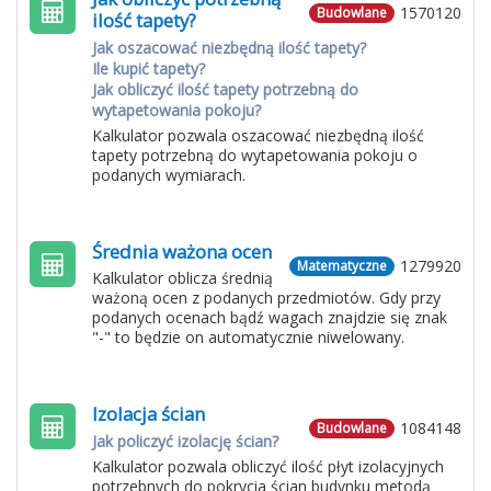
1570120
Budowlane
ilość tapety?
Jak oszacować niezbędną ilość tapety?
Ile kupić tapety?
Jak obliczyć ilość tapety potrzebną do
wytapetowania pokoju?
Kalkulator pozwala oszacować niezbędną ilość
tapety potrzebną do wytapetowania pokoju o
podanych wymiarach.
Średnia ważona ocen
1279920
Matematyczne
Kalkulator oblicza średnią
ważoną ocen z podanych przedmiotów. Gdy przy
podanych ocenach bądź wagach znajdzie się znak
"-" to będzie on automatycznie niwelowany.
Izolacja ścian
1084148
Budowlane
Jak policzyć izolację ścian?
Kalkulator pozwala obliczyć ilość płyt izolacyjnych
potrzebnych do pokrycia ścian budynku metodą