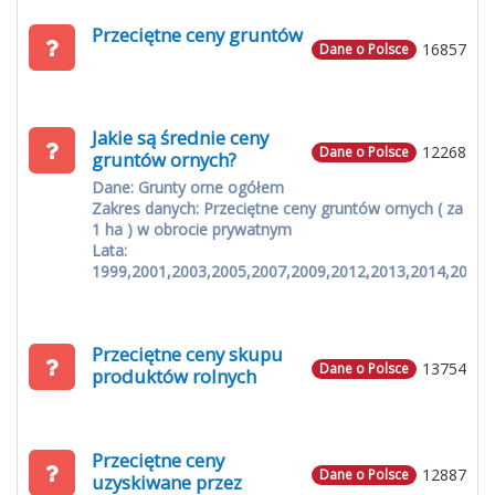
Przeciętne ceny gruntów
16857
Dane o Polsce
Jakie są średnie ceny
12268
Dane o Polsce
gruntów ornych?
Dane: Grunty orne ogółem
Zakres danych: Przeciętne ceny gruntów ornych ( za
1 ha ) w obrocie prywatnym
Lata:
1999,2001,2003,2005,2007,2009,2012,2013,2014,2015
Przeciętne ceny skupu
13754
Dane o Polsce
produktów rolnych
Przeciętne ceny
12887
Dane o Polsce
uzyskiwane przez