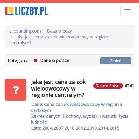
Toggl
navig
allcounting.com
Baza wiedzy
Jaka jest cena za sok wieloowocowy w regionie
centralym?
Kategoria:
Dane o polsce
Zmień
Jaka jest cena za sok
4740
Dane o Polsce
wieloowocowy w
regionie centralym?
Dane: Cena za sok wieloowocowy w regionie
centralym
Zakres danych: Dochody, wydatki i warunki życia
ludności
Lata: 2004,2007,2010,2012,2013,2014,2015