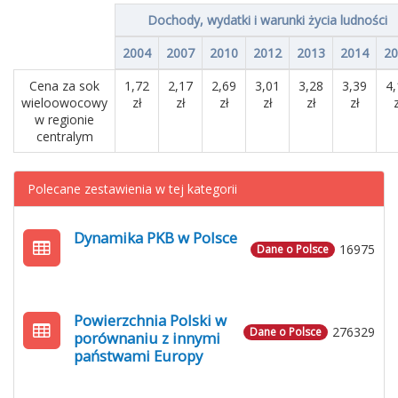
Dochody, wydatki i warunki życia ludności
2004
2007
2010
2012
2013
2014
20
Cena za sok
1,72
2,17
2,69
3,01
3,28
3,39
4,
wieloowocowy
zł
zł
zł
zł
zł
zł
z
w regionie
centralym
Polecane zestawienia w tej kategorii
Dynamika PKB w Polsce
16975
Dane o Polsce
Powierzchnia Polski w
276329
Dane o Polsce
porównaniu z innymi
państwami Europy