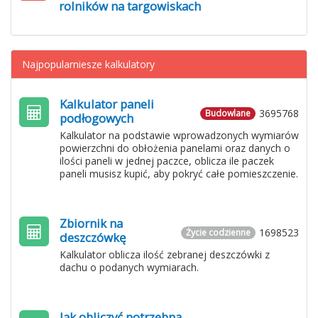
rolników na targowiskach
Najpopularniesze kalkulatory
Kalkulator paneli
3695768
Budowlane
podłogowych
Kalkulator na podstawie wprowadzonych wymiarów
powierzchni do obłożenia panelami oraz danych o
ilości paneli w jednej paczce, oblicza ile paczek
paneli musisz kupić, aby pokryć całe pomieszczenie.
Zbiornik na
1698523
Życie codzienne
deszczówkę
Kalkulator oblicza ilość zebranej deszczówki z
dachu o podanych wymiarach.
Jak obliczyć potrzebną