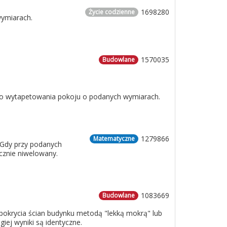
1698280
Życie codzienne
wymiarach.
1570035
Budowlane
 do wytapetowania pokoju o podanych wymiarach.
1279866
Matematyczne
 Gdy przy podanych
cznie niwelowany.
1083669
Budowlane
o pokrycia ścian budynku metodą "lekką mokrą" lub
iej wyniki są identyczne.