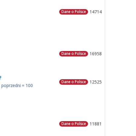
14714
Dane o Polsce
16958
Dane o Polsce
?
12525
Dane o Polsce
 poprzedni = 100
11881
Dane o Polsce