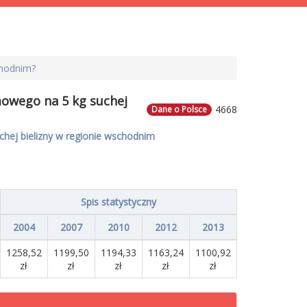
chodnim?
mowego na 5 kg suchej
4668
Dane o Polsce
hej bielizny w regionie wschodnim
Spis statystyczny
2004
2007
2010
2012
2013
1258,52
1199,50
1194,33
1163,24
1100,92
zł
zł
zł
zł
zł