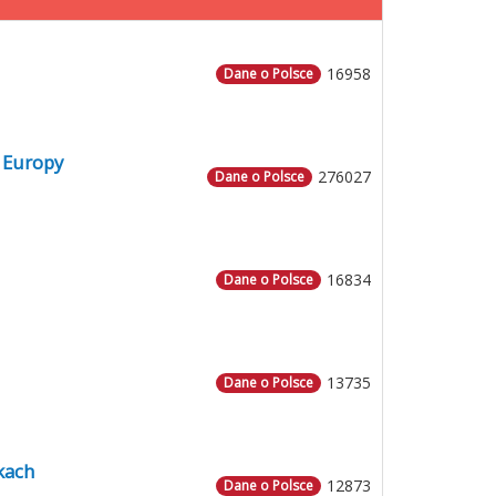
16958
Dane o Polsce
 Europy
276027
Dane o Polsce
16834
Dane o Polsce
13735
Dane o Polsce
kach
12873
Dane o Polsce