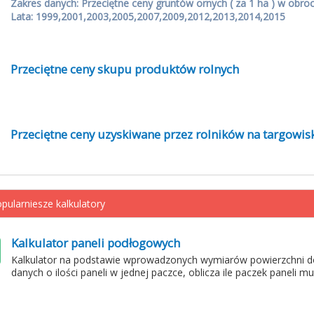
Zakres danych: Przeciętne ceny gruntów ornych ( za 1 ha ) w obro
Lata: 1999,2001,2003,2005,2007,2009,2012,2013,2014,2015
Przeciętne ceny skupu produktów rolnych
Przeciętne ceny uzyskiwane przez rolników na targowis
pularniesze kalkulatory
Kalkulator paneli podłogowych
Kalkulator na podstawie wprowadzonych wymiarów powierzchni d
danych o ilości paneli w jednej paczce, oblicza ile paczek paneli m