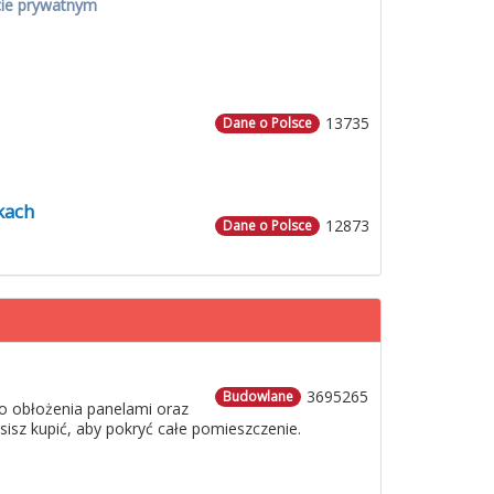
cie prywatnym
13735
Dane o Polsce
kach
12873
Dane o Polsce
3695265
Budowlane
o obłożenia panelami oraz
usisz kupić, aby pokryć całe pomieszczenie.