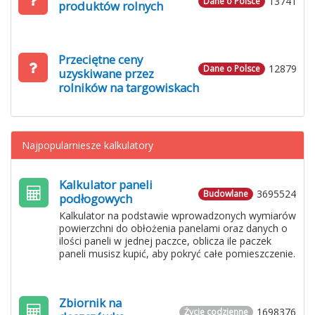
13741
Dane o Polsce
produktów rolnych
Przeciętne ceny
12879
Dane o Polsce
uzyskiwane przez
rolników na targowiskach
Najpopularniesze kalkulatory
Kalkulator paneli
3695524
Budowlane
podłogowych
Kalkulator na podstawie wprowadzonych wymiarów
powierzchni do obłożenia panelami oraz danych o
ilości paneli w jednej paczce, oblicza ile paczek
paneli musisz kupić, aby pokryć całe pomieszczenie.
Zbiornik na
1698376
Życie codzienne