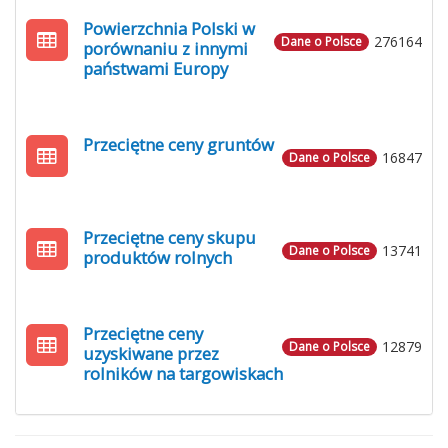
Powierzchnia Polski w
276164
Dane o Polsce
porównaniu z innymi
państwami Europy
Przeciętne ceny gruntów
16847
Dane o Polsce
Przeciętne ceny skupu
13741
Dane o Polsce
produktów rolnych
Przeciętne ceny
12879
Dane o Polsce
uzyskiwane przez
rolników na targowiskach