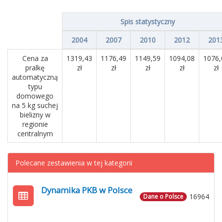
Spis statystyczny
2004
2007
2010
2012
201
Cena za
1319,43
1176,49
1149,59
1094,08
1076,
pralkę
zł
zł
zł
zł
zł
automatyczną
typu
domowego
na 5 kg suchej
bielizny w
regionie
centralnym
Polecane zestawienia w tej kategorii
Dynamika PKB w Polsce
16964
Dane o Polsce