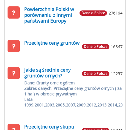
Powierzchnia Polski w
276164
Dane o Polsce
porównaniu z innymi
państwami Europy
Przeciętne ceny gruntów
16847
Dane o Polsce
Jakie są średnie ceny
12257
Dane o Polsce
gruntów ornych?
Dane: Grunty orne ogółem
Zakres danych: Przeciętne ceny gruntów ornych ( za
1 ha ) w obrocie prywatnym
Lata:
1999,2001,2003,2005,2007,2009,2012,2013,2014,2015
Przeciętne ceny skupu