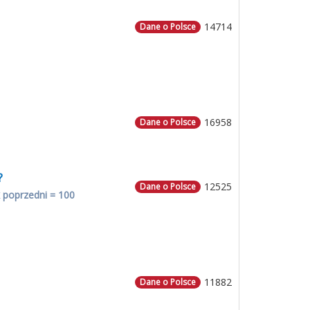
14714
Dane o Polsce
16958
Dane o Polsce
?
12525
Dane o Polsce
 poprzedni = 100
11882
Dane o Polsce