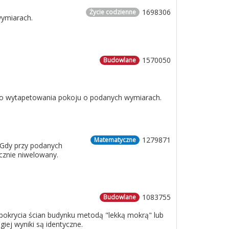
1698306
Życie codzienne
wymiarach.
1570050
Budowlane
 do wytapetowania pokoju o podanych wymiarach.
1279871
Matematyczne
 Gdy przy podanych
cznie niwelowany.
1083755
Budowlane
o pokrycia ścian budynku metodą "lekką mokrą" lub
iej wyniki są identyczne.