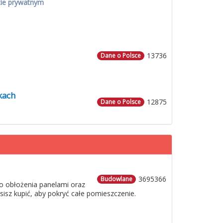
cie prywatnym
13736
Dane o Polsce
kach
12875
Dane o Polsce
3695366
Budowlane
o obłożenia panelami oraz
usisz kupić, aby pokryć całe pomieszczenie.