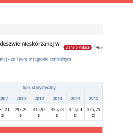
odeszwie nieskórzanej w
4969
Dane o Polsce
ej - za 1parę w regionie centralnym
Spis statystyczny
2007
2010
2012
2013
2014
2015
74,21
293,20
316,99
335,78
347,64
335,70
zł
zł
zł
zł
zł
zł