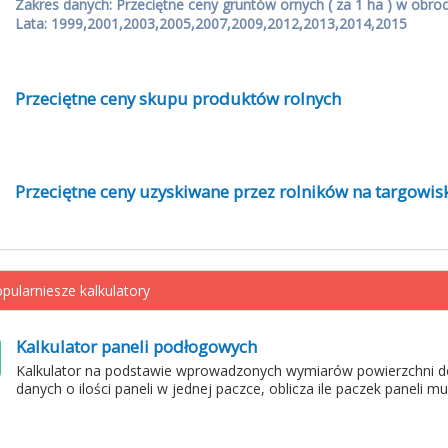
Zakres danych: Przeciętne ceny gruntów ornych ( za 1 ha ) w obro
Lata: 1999,2001,2003,2005,2007,2009,2012,2013,2014,2015
Przeciętne ceny skupu produktów rolnych
Przeciętne ceny uzyskiwane przez rolników na targowis
pularniesze kalkulatory
Kalkulator paneli podłogowych
Kalkulator na podstawie wprowadzonych wymiarów powierzchni d
danych o ilości paneli w jednej paczce, oblicza ile paczek paneli m