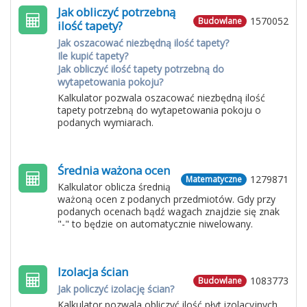
Jak obliczyć potrzebną
1570052
Budowlane
ilość tapety?
Jak oszacować niezbędną ilość tapety?
Ile kupić tapety?
Jak obliczyć ilość tapety potrzebną do
wytapetowania pokoju?
Kalkulator pozwala oszacować niezbędną ilość
tapety potrzebną do wytapetowania pokoju o
podanych wymiarach.
Średnia ważona ocen
1279871
Matematyczne
Kalkulator oblicza średnią
ważoną ocen z podanych przedmiotów. Gdy przy
podanych ocenach bądź wagach znajdzie się znak
"-" to będzie on automatycznie niwelowany.
Izolacja ścian
1083773
Budowlane
Jak policzyć izolację ścian?
Kalkulator pozwala obliczyć ilość płyt izolacyjnych