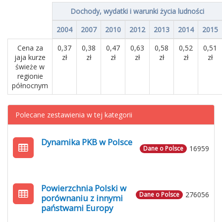
Dochody, wydatki i warunki życia ludności
2004
2007
2010
2012
2013
2014
2015
Cena za
0,37
0,38
0,47
0,63
0,58
0,52
0,51
jaja kurze
zł
zł
zł
zł
zł
zł
zł
świeże w
regionie
północnym
Polecane zestawienia w tej kategorii
Dynamika PKB w Polsce
16959
Dane o Polsce
Powierzchnia Polski w
276056
Dane o Polsce
porównaniu z innymi
państwami Europy