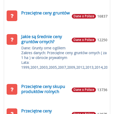
Przeciętne ceny gruntów
16837
Dane o Polsce
Jakie są średnie ceny
12250
Dane o Polsce
gruntów ornych?
Dane: Grunty orne ogółem
Zakres danych: Przeciętne ceny gruntów ornych ( za
1 ha ) w obrocie prywatnym
Lata:
1999,2001,2003,2005,2007,2009,2012,2013,2014,2015
Przeciętne ceny skupu
13736
Dane o Polsce
produktów rolnych
Przeciętne ceny