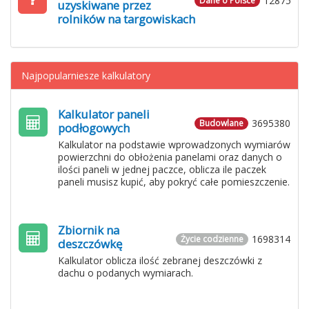
12875
Dane o Polsce
uzyskiwane przez
rolników na targowiskach
Najpopularniesze kalkulatory
Kalkulator paneli
3695380
Budowlane
podłogowych
Kalkulator na podstawie wprowadzonych wymiarów
powierzchni do obłożenia panelami oraz danych o
ilości paneli w jednej paczce, oblicza ile paczek
paneli musisz kupić, aby pokryć całe pomieszczenie.
Zbiornik na
1698314
Życie codzienne
deszczówkę
Kalkulator oblicza ilość zebranej deszczówki z
dachu o podanych wymiarach.