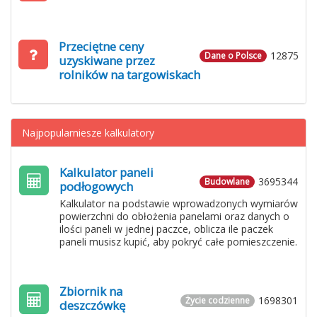
Przeciętne ceny
12875
Dane o Polsce
uzyskiwane przez
rolników na targowiskach
Najpopularniesze kalkulatory
Kalkulator paneli
3695344
Budowlane
podłogowych
Kalkulator na podstawie wprowadzonych wymiarów
powierzchni do obłożenia panelami oraz danych o
ilości paneli w jednej paczce, oblicza ile paczek
paneli musisz kupić, aby pokryć całe pomieszczenie.
Zbiornik na
1698301
Życie codzienne
deszczówkę