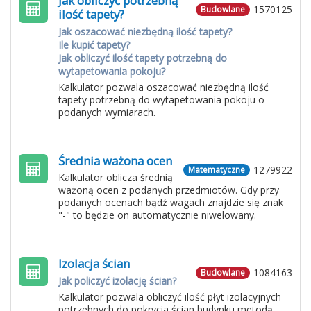
Jak obliczyć potrzebną
1570125
Budowlane
ilość tapety?
Jak oszacować niezbędną ilość tapety?
Ile kupić tapety?
Jak obliczyć ilość tapety potrzebną do
wytapetowania pokoju?
Kalkulator pozwala oszacować niezbędną ilość
tapety potrzebną do wytapetowania pokoju o
podanych wymiarach.
Średnia ważona ocen
1279922
Matematyczne
Kalkulator oblicza średnią
ważoną ocen z podanych przedmiotów. Gdy przy
podanych ocenach bądź wagach znajdzie się znak
"-" to będzie on automatycznie niwelowany.
Izolacja ścian
1084163
Budowlane
Jak policzyć izolację ścian?
Kalkulator pozwala obliczyć ilość płyt izolacyjnych
potrzebnych do pokrycia ścian budynku metodą