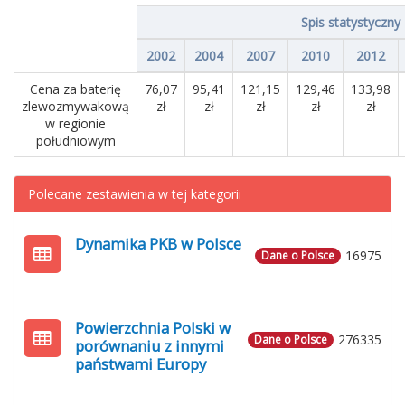
Spis statystyczny
2002
2004
2007
2010
2012
Cena za baterię
76,07
95,41
121,15
129,46
133,98
zlewozmywakową
zł
zł
zł
zł
zł
w regionie
południowym
Polecane zestawienia w tej kategorii
Dynamika PKB w Polsce
16975
Dane o Polsce
Powierzchnia Polski w
276335
Dane o Polsce
porównaniu z innymi
państwami Europy