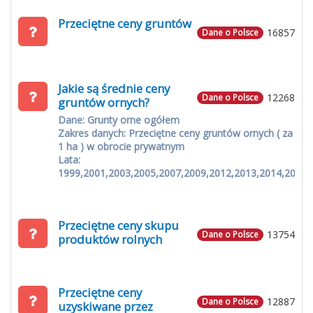
Przeciętne ceny gruntów
16857
Dane o Polsce
Jakie są średnie ceny
12268
Dane o Polsce
gruntów ornych?
Dane: Grunty orne ogółem
Zakres danych: Przeciętne ceny gruntów ornych ( za
1 ha ) w obrocie prywatnym
Lata:
1999,2001,2003,2005,2007,2009,2012,2013,2014,2015
Przeciętne ceny skupu
13754
Dane o Polsce
produktów rolnych
Przeciętne ceny
12887
Dane o Polsce
uzyskiwane przez