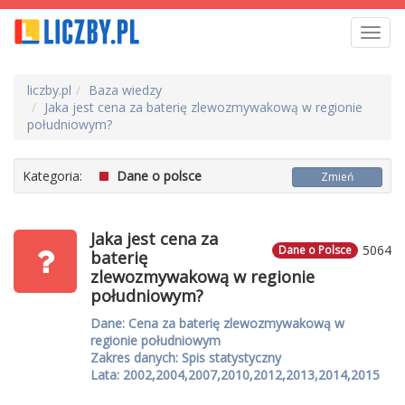
Toggl
navig
liczby.pl
Baza wiedzy
Jaka jest cena za baterię zlewozmywakową w regionie
południowym?
Kategoria:
Dane o polsce
Zmień
Jaka jest cena za
5064
Dane o Polsce
baterię
zlewozmywakową w regionie
południowym?
Dane: Cena za baterię zlewozmywakową w
regionie południowym
Zakres danych: Spis statystyczny
Lata: 2002,2004,2007,2010,2012,2013,2014,2015