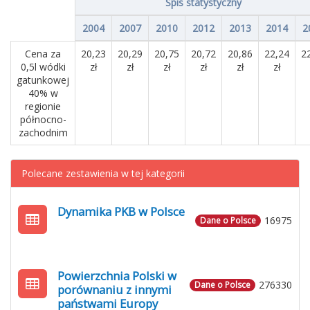
Spis statystyczny
2004
2007
2010
2012
2013
2014
2
Cena za
20,23
20,29
20,75
20,72
20,86
22,24
2
0,5l wódki
zł
zł
zł
zł
zł
zł
gatunkowej
40% w
regionie
północno-
zachodnim
Polecane zestawienia w tej kategorii
Dynamika PKB w Polsce
16975
Dane o Polsce
Powierzchnia Polski w
276330
Dane o Polsce
porównaniu z innymi
państwami Europy