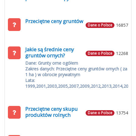
Przeciętne ceny gruntów
16857
Dane o Polsce
Jakie są średnie ceny
12268
Dane o Polsce
gruntów ornych?
Dane: Grunty orne ogółem
Zakres danych: Przeciętne ceny gruntów ornych ( za
1 ha ) w obrocie prywatnym
Lata:
1999,2001,2003,2005,2007,2009,2012,2013,2014,2015
Przeciętne ceny skupu
13754
Dane o Polsce
produktów rolnych