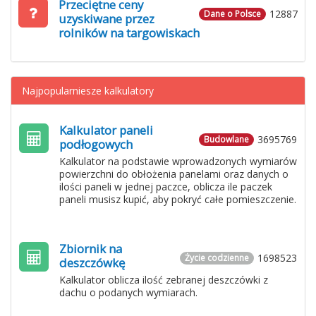
Przeciętne ceny
12887
Dane o Polsce
uzyskiwane przez
rolników na targowiskach
Najpopularniesze kalkulatory
Kalkulator paneli
3695769
Budowlane
podłogowych
Kalkulator na podstawie wprowadzonych wymiarów
powierzchni do obłożenia panelami oraz danych o
ilości paneli w jednej paczce, oblicza ile paczek
paneli musisz kupić, aby pokryć całe pomieszczenie.
Zbiornik na
1698523
Życie codzienne
deszczówkę
Kalkulator oblicza ilość zebranej deszczówki z
dachu o podanych wymiarach.