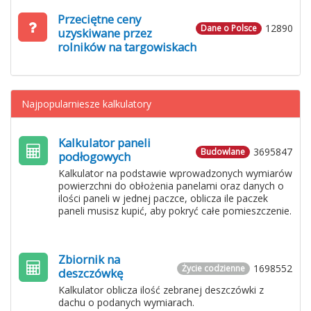
Przeciętne ceny
12890
Dane o Polsce
uzyskiwane przez
rolników na targowiskach
Najpopularniesze kalkulatory
Kalkulator paneli
3695847
Budowlane
podłogowych
Kalkulator na podstawie wprowadzonych wymiarów
powierzchni do obłożenia panelami oraz danych o
ilości paneli w jednej paczce, oblicza ile paczek
paneli musisz kupić, aby pokryć całe pomieszczenie.
Zbiornik na
1698552
Życie codzienne
deszczówkę
Kalkulator oblicza ilość zebranej deszczówki z
dachu o podanych wymiarach.