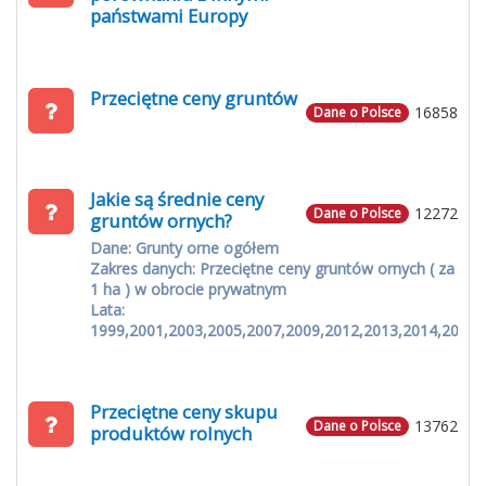
państwami Europy
Przeciętne ceny gruntów
16858
Dane o Polsce
Jakie są średnie ceny
12272
Dane o Polsce
gruntów ornych?
Dane: Grunty orne ogółem
Zakres danych: Przeciętne ceny gruntów ornych ( za
1 ha ) w obrocie prywatnym
Lata:
1999,2001,2003,2005,2007,2009,2012,2013,2014,2015
Przeciętne ceny skupu
13762
Dane o Polsce
produktów rolnych