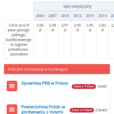
Spis statystyczny
2004
2007
2010
2012
2013
2014
2
Cena za 0,5l
2,60
2,58
2,91
2,95
2,90
2,82
2
piwa jasnego
zł
zł
zł
zł
zł
zł
pełnego,
butelkowanego
w regionie
południowo-
zachodnim
Polecane zestawienia w tej kategorii
Dynamika PKB w Polsce
16981
Dane o Polsce
Powierzchnia Polski w
276405
Dane o Polsce
porównaniu z innymi