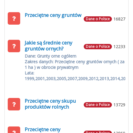
Przeciętne ceny gruntów
16827
Dane o Polsce
Jakie są średnie ceny
12233
Dane o Polsce
gruntów ornych?
Dane: Grunty orne ogółem
Zakres danych: Przeciętne ceny gruntów ornych ( za
1 ha ) w obrocie prywatnym
Lata:
1999,2001,2003,2005,2007,2009,2012,2013,2014,2015
Przeciętne ceny skupu
13729
Dane o Polsce
produktów rolnych
Przeciętne ceny