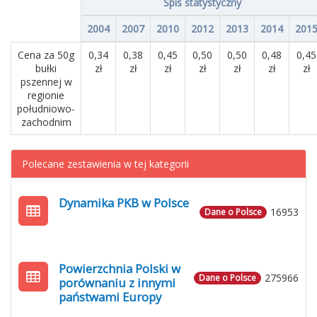
Spis statystyczny
2004
2007
2010
2012
2013
2014
201
Cena za 50g
0,34
0,38
0,45
0,50
0,50
0,48
0,45
bułki
zł
zł
zł
zł
zł
zł
zł
pszennej w
regionie
południowo-
zachodnim
Polecane zestawienia w tej kategorii
Dynamika PKB w Polsce
16953
Dane o Polsce
Powierzchnia Polski w
275966
Dane o Polsce
porównaniu z innymi
państwami Europy