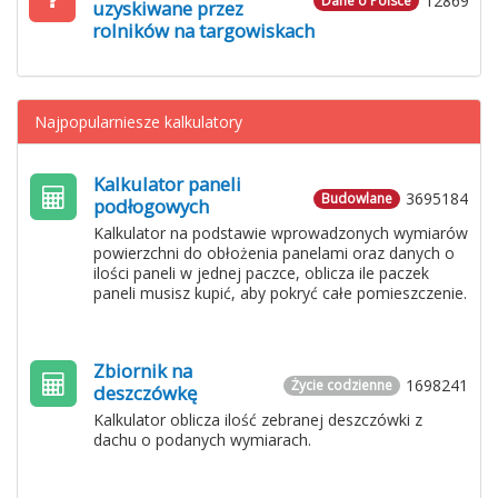
12869
Dane o Polsce
uzyskiwane przez
rolników na targowiskach
Najpopularniesze kalkulatory
Kalkulator paneli
3695184
Budowlane
podłogowych
Kalkulator na podstawie wprowadzonych wymiarów
powierzchni do obłożenia panelami oraz danych o
ilości paneli w jednej paczce, oblicza ile paczek
paneli musisz kupić, aby pokryć całe pomieszczenie.
Zbiornik na
1698241
Życie codzienne
deszczówkę
Kalkulator oblicza ilość zebranej deszczówki z
dachu o podanych wymiarach.