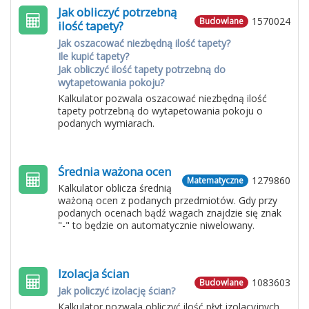
Jak obliczyć potrzebną
1570024
Budowlane
ilość tapety?
Jak oszacować niezbędną ilość tapety?
Ile kupić tapety?
Jak obliczyć ilość tapety potrzebną do
wytapetowania pokoju?
Kalkulator pozwala oszacować niezbędną ilość
tapety potrzebną do wytapetowania pokoju o
podanych wymiarach.
Średnia ważona ocen
1279860
Matematyczne
Kalkulator oblicza średnią
ważoną ocen z podanych przedmiotów. Gdy przy
podanych ocenach bądź wagach znajdzie się znak
"-" to będzie on automatycznie niwelowany.
Izolacja ścian
1083603
Budowlane
Jak policzyć izolację ścian?
Kalkulator pozwala obliczyć ilość płyt izolacyjnych