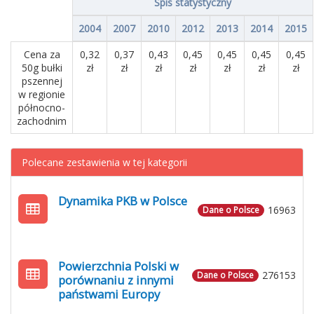
Spis statystyczny
2004
2007
2010
2012
2013
2014
2015
Cena za
0,32
0,37
0,43
0,45
0,45
0,45
0,45
50g bułki
zł
zł
zł
zł
zł
zł
zł
pszennej
w regionie
północno-
zachodnim
Polecane zestawienia w tej kategorii
Dynamika PKB w Polsce
16963
Dane o Polsce
Powierzchnia Polski w
276153
Dane o Polsce
porównaniu z innymi
państwami Europy