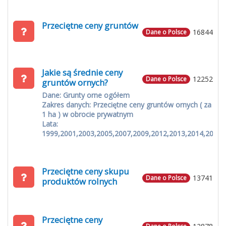
Przeciętne ceny gruntów
16844
Dane o Polsce
Jakie są średnie ceny
12252
Dane o Polsce
gruntów ornych?
Dane: Grunty orne ogółem
Zakres danych: Przeciętne ceny gruntów ornych ( za
1 ha ) w obrocie prywatnym
Lata:
1999,2001,2003,2005,2007,2009,2012,2013,2014,2015
Przeciętne ceny skupu
13741
Dane o Polsce
produktów rolnych
Przeciętne ceny