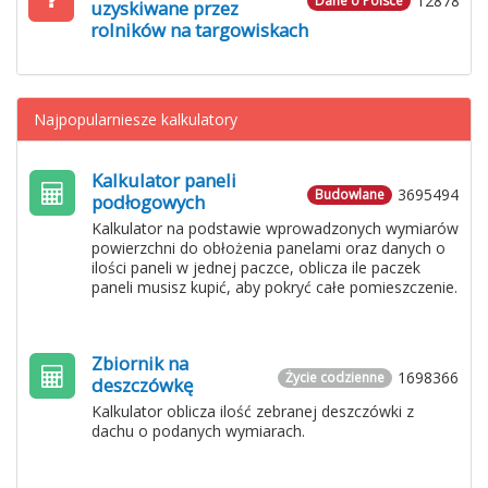
12878
Dane o Polsce
uzyskiwane przez
rolników na targowiskach
Najpopularniesze kalkulatory
Kalkulator paneli
3695494
Budowlane
podłogowych
Kalkulator na podstawie wprowadzonych wymiarów
powierzchni do obłożenia panelami oraz danych o
ilości paneli w jednej paczce, oblicza ile paczek
paneli musisz kupić, aby pokryć całe pomieszczenie.
Zbiornik na
1698366
Życie codzienne
deszczówkę
Kalkulator oblicza ilość zebranej deszczówki z
dachu o podanych wymiarach.