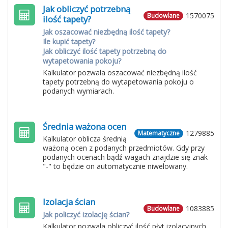
Jak obliczyć potrzebną
1570075
Budowlane
ilość tapety?
Jak oszacować niezbędną ilość tapety?
Ile kupić tapety?
Jak obliczyć ilość tapety potrzebną do
wytapetowania pokoju?
Kalkulator pozwala oszacować niezbędną ilość
tapety potrzebną do wytapetowania pokoju o
podanych wymiarach.
Średnia ważona ocen
1279885
Matematyczne
Kalkulator oblicza średnią
ważoną ocen z podanych przedmiotów. Gdy przy
podanych ocenach bądź wagach znajdzie się znak
"-" to będzie on automatycznie niwelowany.
Izolacja ścian
1083885
Budowlane
Jak policzyć izolację ścian?
Kalkulator pozwala obliczyć ilość płyt izolacyjnych