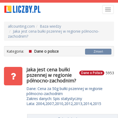
Toggl
navig
allcounting.com
Baza wiedzy
Jaka jest cena bułki pszennej w regionie północno-
zachodnim?
Kategoria:
Dane o polsce
Zmień
Jaka jest cena bułki
5953
Dane o Polsce
pszennej w regionie
północno-zachodnim?
Dane: Cena za 50g bułki pszennej w regionie
północno-zachodnim
Zakres danych: Spis statystyczny
Lata: 2004,2007,2010,2012,2013,2014,2015