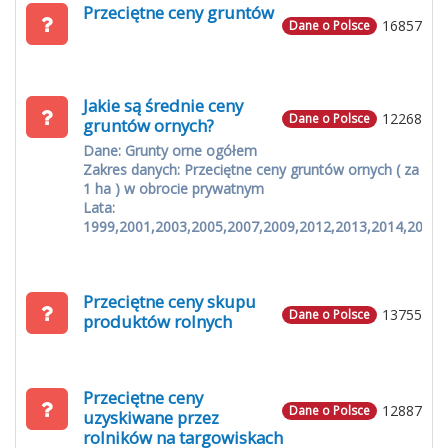
Przeciętne ceny gruntów
16857
Dane o Polsce
Jakie są średnie ceny
12268
Dane o Polsce
gruntów ornych?
Dane: Grunty orne ogółem
Zakres danych: Przeciętne ceny gruntów ornych ( za
1 ha ) w obrocie prywatnym
Lata:
1999,2001,2003,2005,2007,2009,2012,2013,2014,2015
Przeciętne ceny skupu
13755
Dane o Polsce
produktów rolnych
Przeciętne ceny
12887
Dane o Polsce
uzyskiwane przez
rolników na targowiskach