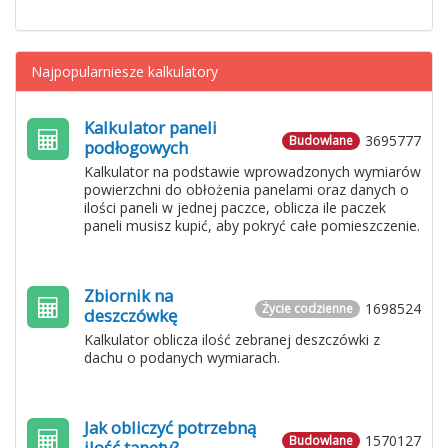
Najpopularniesze kalkulatory
Kalkulator paneli
3695777
Budowlane
podłogowych
Kalkulator na podstawie wprowadzonych wymiarów
powierzchni do obłożenia panelami oraz danych o
ilości paneli w jednej paczce, oblicza ile paczek
paneli musisz kupić, aby pokryć całe pomieszczenie.
Zbiornik na
1698524
Życie codzienne
deszczówkę
Kalkulator oblicza ilość zebranej deszczówki z
dachu o podanych wymiarach.
Jak obliczyć potrzebną
1570127
Budowlane
ilość tapety?