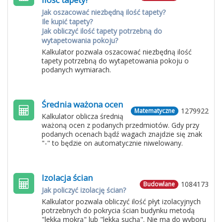
Jak oszacować niezbędną ilość tapety?
Ile kupić tapety?
Jak obliczyć ilość tapety potrzebną do
wytapetowania pokoju?
Kalkulator pozwala oszacować niezbędną ilość
tapety potrzebną do wytapetowania pokoju o
podanych wymiarach.
Średnia ważona ocen
1279922
Matematyczne
Kalkulator oblicza średnią
ważoną ocen z podanych przedmiotów. Gdy przy
podanych ocenach bądź wagach znajdzie się znak
"-" to będzie on automatycznie niwelowany.
Izolacja ścian
1084173
Budowlane
Jak policzyć izolację ścian?
Kalkulator pozwala obliczyć ilość płyt izolacyjnych
potrzebnych do pokrycia ścian budynku metodą
"lekką mokrą" lub "lekką suchą". Nie ma do wyboru