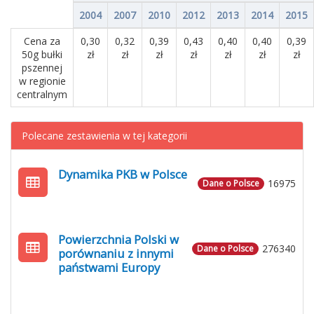
2004
2007
2010
2012
2013
2014
2015
Cena za
0,30
0,32
0,39
0,43
0,40
0,40
0,39
50g bułki
zł
zł
zł
zł
zł
zł
zł
pszennej
w regionie
centralnym
Polecane zestawienia w tej kategorii
Dynamika PKB w Polsce
16975
Dane o Polsce
Powierzchnia Polski w
276340
Dane o Polsce
porównaniu z innymi
państwami Europy