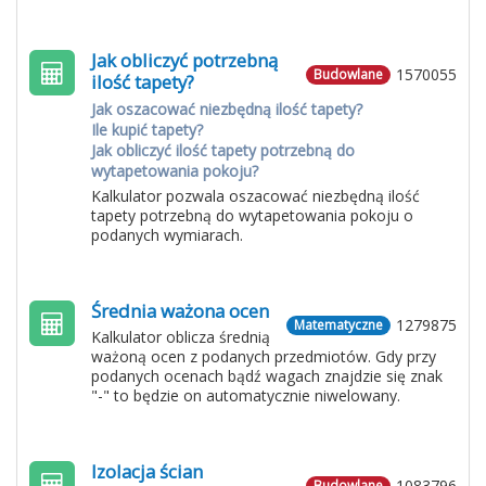
Jak obliczyć potrzebną
1570055
Budowlane
ilość tapety?
Jak oszacować niezbędną ilość tapety?
Ile kupić tapety?
Jak obliczyć ilość tapety potrzebną do
wytapetowania pokoju?
Kalkulator pozwala oszacować niezbędną ilość
tapety potrzebną do wytapetowania pokoju o
podanych wymiarach.
Średnia ważona ocen
1279875
Matematyczne
Kalkulator oblicza średnią
ważoną ocen z podanych przedmiotów. Gdy przy
podanych ocenach bądź wagach znajdzie się znak
"-" to będzie on automatycznie niwelowany.
Izolacja ścian
1083796
Budowlane