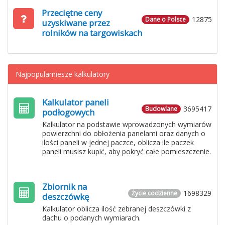
Przeciętne ceny
12875
Dane o Polsce
uzyskiwane przez
rolników na targowiskach
Najpopularniesze kalkulatory
Kalkulator paneli
3695417
Budowlane
podłogowych
Kalkulator na podstawie wprowadzonych wymiarów
powierzchni do obłożenia panelami oraz danych o
ilości paneli w jednej paczce, oblicza ile paczek
paneli musisz kupić, aby pokryć całe pomieszczenie.
Zbiornik na
1698329
Życie codzienne
deszczówkę
Kalkulator oblicza ilość zebranej deszczówki z
dachu o podanych wymiarach.