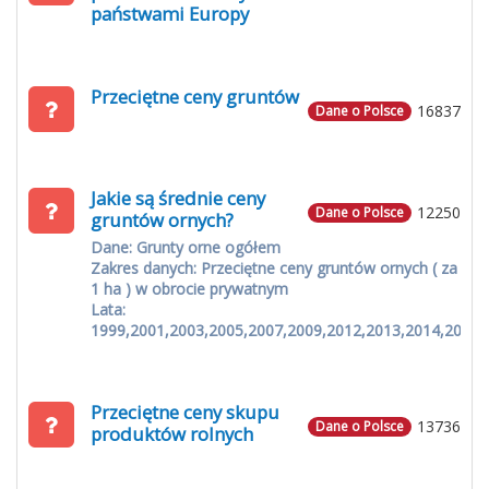
państwami Europy
Przeciętne ceny gruntów
16837
Dane o Polsce
Jakie są średnie ceny
12250
Dane o Polsce
gruntów ornych?
Dane: Grunty orne ogółem
Zakres danych: Przeciętne ceny gruntów ornych ( za
1 ha ) w obrocie prywatnym
Lata:
1999,2001,2003,2005,2007,2009,2012,2013,2014,2015
Przeciętne ceny skupu
13736
Dane o Polsce
produktów rolnych