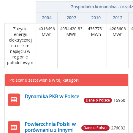
Gospodarka komunalna - urządz
2004
2007
2010
2012
Zużycie
4016496
4054420,83
4367751
4203606
energii
MWh
MWh
MWh
MWh
elektrycznej
na niskim
napięciu w
regionie
południowym
Polecane zestawienia w tej kategorii
Dynamika PKB w Polsce
16960
Dane o Polsce
Powierzchnia Polski w
276082
Dane o Polsce
porównaniu z innymi