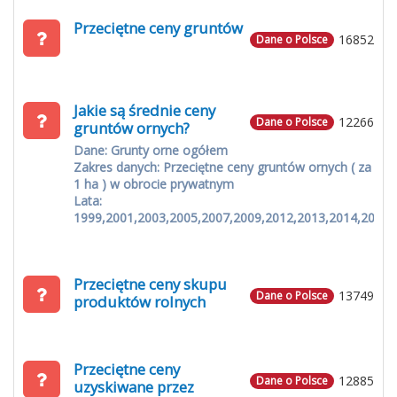
Przeciętne ceny gruntów
16852
Dane o Polsce
Jakie są średnie ceny
12266
Dane o Polsce
gruntów ornych?
Dane: Grunty orne ogółem
Zakres danych: Przeciętne ceny gruntów ornych ( za
1 ha ) w obrocie prywatnym
Lata:
1999,2001,2003,2005,2007,2009,2012,2013,2014,2015
Przeciętne ceny skupu
13749
Dane o Polsce
produktów rolnych
Przeciętne ceny
12885
Dane o Polsce
uzyskiwane przez