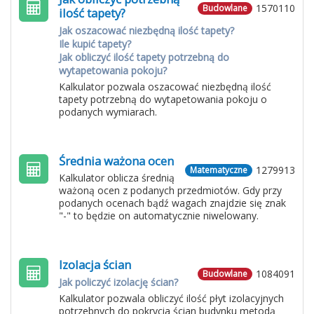
1570110
Budowlane
ilość tapety?
Jak oszacować niezbędną ilość tapety?
Ile kupić tapety?
Jak obliczyć ilość tapety potrzebną do
wytapetowania pokoju?
Kalkulator pozwala oszacować niezbędną ilość
tapety potrzebną do wytapetowania pokoju o
podanych wymiarach.
Średnia ważona ocen
1279913
Matematyczne
Kalkulator oblicza średnią
ważoną ocen z podanych przedmiotów. Gdy przy
podanych ocenach bądź wagach znajdzie się znak
"-" to będzie on automatycznie niwelowany.
Izolacja ścian
1084091
Budowlane
Jak policzyć izolację ścian?
Kalkulator pozwala obliczyć ilość płyt izolacyjnych
potrzebnych do pokrycia ścian budynku metodą