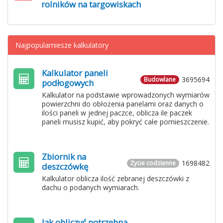
rolników na targowiskach
Najpopularniesze kalkulatory
Kalkulator paneli
3695694
Budowlane
podłogowych
Kalkulator na podstawie wprowadzonych wymiarów
powierzchni do obłożenia panelami oraz danych o
ilości paneli w jednej paczce, oblicza ile paczek
paneli musisz kupić, aby pokryć całe pomieszczenie.
Zbiornik na
1698482
Życie codzienne
deszczówkę
Kalkulator oblicza ilość zebranej deszczówki z
dachu o podanych wymiarach.
Jak obliczyć potrzebną