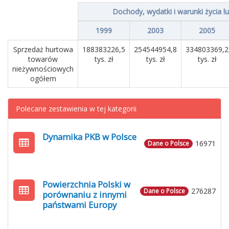
Dochody, wydatki i warunki życia l
1999
2003
2005
Sprzedaż hurtowa
188383226,5
254544954,8
334803369,2
towarów
tys. zł
tys. zł
tys. zł
nieżywnościowych
ogółem
Polecane zestawienia w tej kategorii
Dynamika PKB w Polsce
16971
Dane o Polsce
Powierzchnia Polski w
276287
Dane o Polsce
porównaniu z innymi
państwami Europy