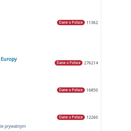
11362
Dane o Polsce
 Europy
276214
Dane o Polsce
16850
Dane o Polsce
12260
Dane o Polsce
cie prywatnym