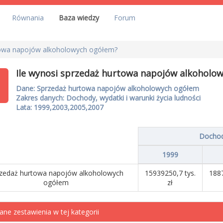
Równania
Baza wiedzy
Forum
rtowa napojów alkoholowych ogółem?
Ile wynosi sprzedaż hurtowa napojów alkoholo
Dane: Sprzedaż hurtowa napojów alkoholowych ogółem
Zakres danych: Dochody, wydatki i warunki życia ludności
Lata: 1999,2003,2005,2007
Dochody
1999
zedaż hurtowa napojów alkoholowych
15939250,7 tys.
1887
ogółem
zł
ane zestawienia w tej kategorii