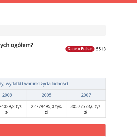
wych ogółem?
5513
Dane o Polsce
, wydatki i warunki życia ludności
2003
2005
2007
4029,8 tys.
22779495,0 tys.
30577573,6 tys.
zł
zł
zł