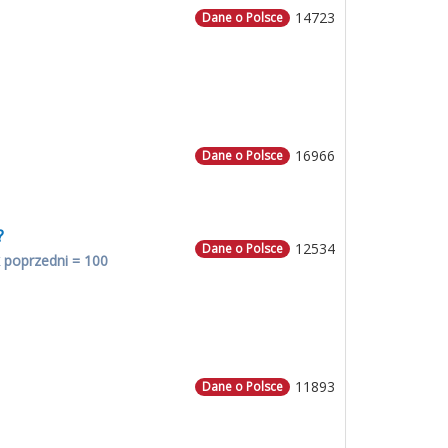
14723
Dane o Polsce
16966
Dane o Polsce
?
12534
Dane o Polsce
 poprzedni = 100
11893
Dane o Polsce