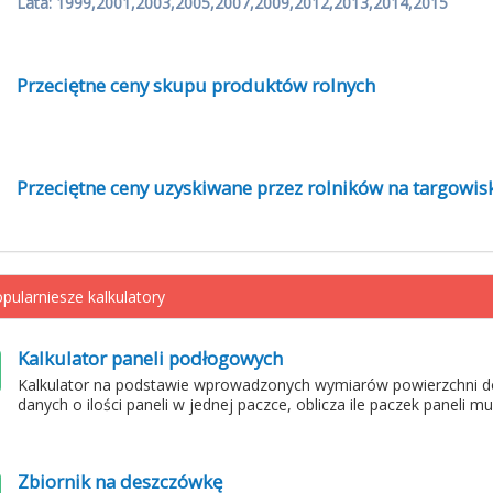
Lata: 1999,2001,2003,2005,2007,2009,2012,2013,2014,2015
Przeciętne ceny skupu produktów rolnych
Przeciętne ceny uzyskiwane przez rolników na targowis
pularniesze kalkulatory
Kalkulator paneli podłogowych
Kalkulator na podstawie wprowadzonych wymiarów powierzchni d
danych o ilości paneli w jednej paczce, oblicza ile paczek paneli m
Zbiornik na deszczówkę