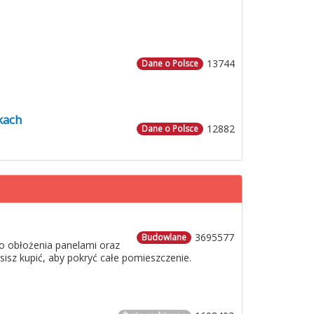
13744
Dane o Polsce
kach
12882
Dane o Polsce
3695577
Budowlane
o obłożenia panelami oraz
usisz kupić, aby pokryć całe pomieszczenie.