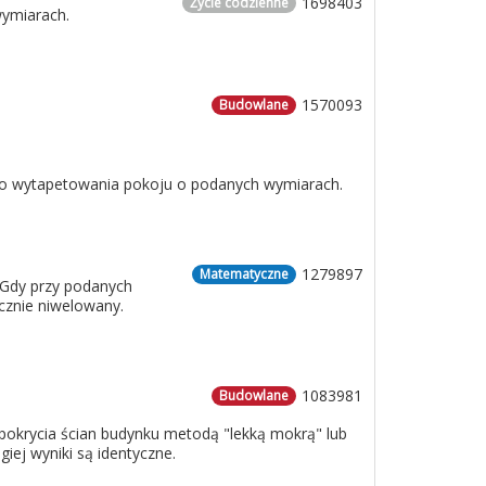
1698403
Życie codzienne
wymiarach.
1570093
Budowlane
 do wytapetowania pokoju o podanych wymiarach.
1279897
Matematyczne
 Gdy przy podanych
cznie niwelowany.
1083981
Budowlane
o pokrycia ścian budynku metodą "lekką mokrą" lub
iej wyniki są identyczne.