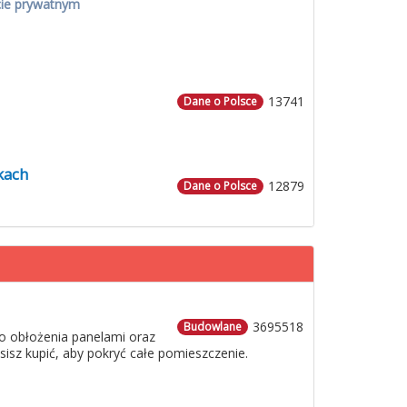
cie prywatnym
13741
Dane o Polsce
kach
12879
Dane o Polsce
3695518
Budowlane
o obłożenia panelami oraz
usisz kupić, aby pokryć całe pomieszczenie.