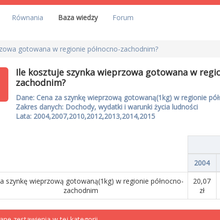
Równania
Baza wiedzy
Forum
przowa gotowana w regionie północno-zachodnim?
Ile kosztuje szynka wieprzowa gotowana w regi
zachodnim?
Dane: Cena za szynkę wieprzową gotowaną(1kg) w regionie pó
Zakres danych: Dochody, wydatki i warunki życia ludności
Lata: 2004,2007,2010,2012,2013,2014,2015
2004
a szynkę wieprzową gotowaną(1kg) w regionie północno-
20,07
zachodnim
zł
ane zestawienia w tej kategorii