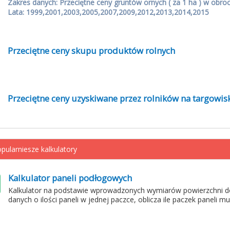
Zakres danych: Przeciętne ceny gruntów ornych ( za 1 ha ) w obro
Lata: 1999,2001,2003,2005,2007,2009,2012,2013,2014,2015
Przeciętne ceny skupu produktów rolnych
Przeciętne ceny uzyskiwane przez rolników na targowis
pularniesze kalkulatory
Kalkulator paneli podłogowych
Kalkulator na podstawie wprowadzonych wymiarów powierzchni d
danych o ilości paneli w jednej paczce, oblicza ile paczek paneli m