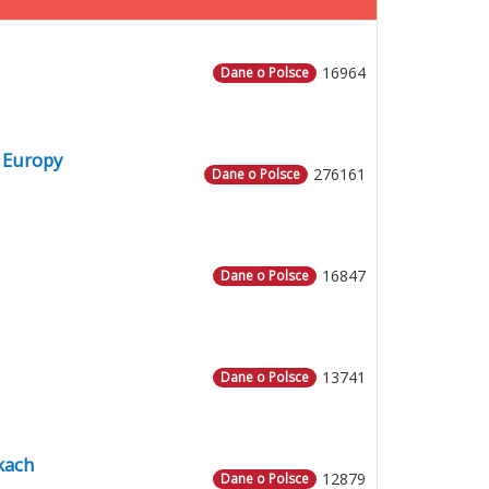
16964
Dane o Polsce
 Europy
276161
Dane o Polsce
16847
Dane o Polsce
13741
Dane o Polsce
kach
12879
Dane o Polsce