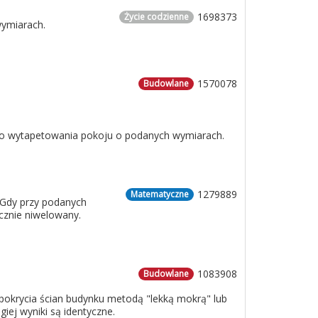
1698373
Życie codzienne
wymiarach.
1570078
Budowlane
 do wytapetowania pokoju o podanych wymiarach.
1279889
Matematyczne
 Gdy przy podanych
cznie niwelowany.
1083908
Budowlane
o pokrycia ścian budynku metodą "lekką mokrą" lub
iej wyniki są identyczne.