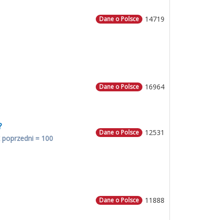
14719
Dane o Polsce
16964
Dane o Polsce
?
12531
Dane o Polsce
 poprzedni = 100
11888
Dane o Polsce