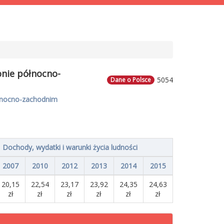
onie północno-
5054
Dane o Polsce
łnocno-zachodnim
Dochody, wydatki i warunki życia ludności
2007
2010
2012
2013
2014
2015
20,15
22,54
23,17
23,92
24,35
24,63
zł
zł
zł
zł
zł
zł