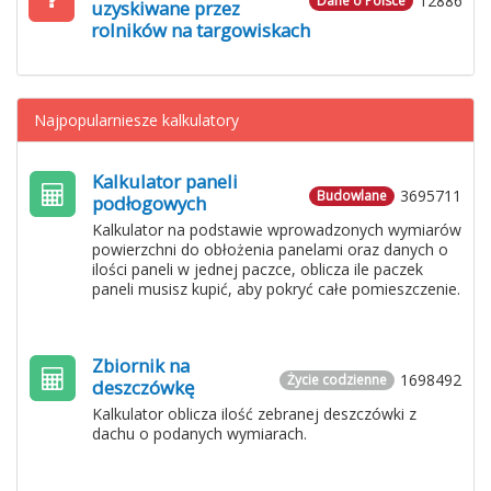
12886
Dane o Polsce
uzyskiwane przez
rolników na targowiskach
Najpopularniesze kalkulatory
Kalkulator paneli
3695711
Budowlane
podłogowych
Kalkulator na podstawie wprowadzonych wymiarów
powierzchni do obłożenia panelami oraz danych o
ilości paneli w jednej paczce, oblicza ile paczek
paneli musisz kupić, aby pokryć całe pomieszczenie.
Zbiornik na
1698492
Życie codzienne
deszczówkę
Kalkulator oblicza ilość zebranej deszczówki z
dachu o podanych wymiarach.