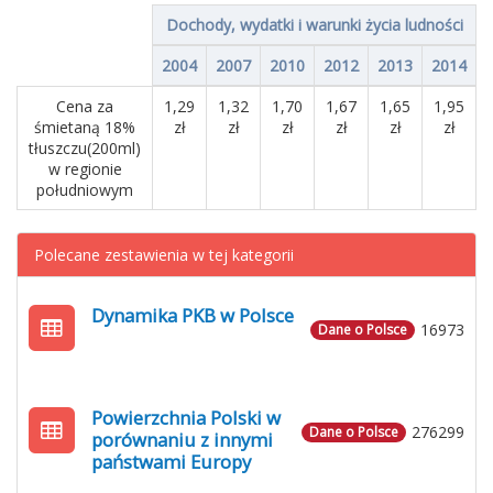
Dochody, wydatki i warunki życia ludności
2004
2007
2010
2012
2013
2014
Cena za
1,29
1,32
1,70
1,67
1,65
1,95
śmietaną 18%
zł
zł
zł
zł
zł
zł
tłuszczu(200ml)
w regionie
południowym
Polecane zestawienia w tej kategorii
Dynamika PKB w Polsce
16973
Dane o Polsce
Powierzchnia Polski w
276299
Dane o Polsce
porównaniu z innymi
państwami Europy