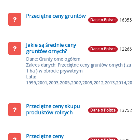
Przeciętne ceny gruntów
16855
Dane o Polsce
Jakie są średnie ceny
12266
Dane o Polsce
gruntów ornych?
Dane: Grunty orne ogółem
Zakres danych: Przeciętne ceny gruntów ornych ( za
1 ha ) w obrocie prywatnym
Lata:
1999,2001,2003,2005,2007,2009,2012,2013,2014,2015
Przeciętne ceny skupu
13752
Dane o Polsce
produktów rolnych
Przeciętne ceny