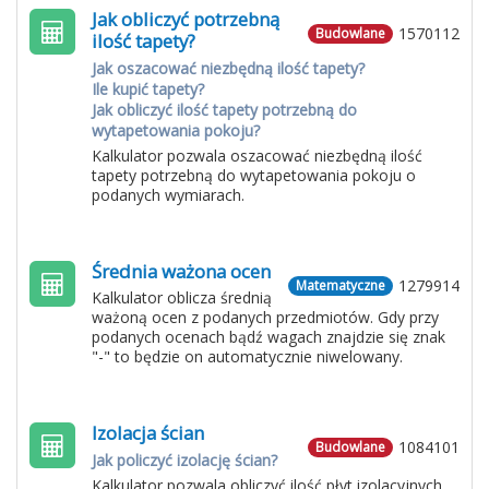
Jak obliczyć potrzebną
1570112
Budowlane
ilość tapety?
Jak oszacować niezbędną ilość tapety?
Ile kupić tapety?
Jak obliczyć ilość tapety potrzebną do
wytapetowania pokoju?
Kalkulator pozwala oszacować niezbędną ilość
tapety potrzebną do wytapetowania pokoju o
podanych wymiarach.
Średnia ważona ocen
1279914
Matematyczne
Kalkulator oblicza średnią
ważoną ocen z podanych przedmiotów. Gdy przy
podanych ocenach bądź wagach znajdzie się znak
"-" to będzie on automatycznie niwelowany.
Izolacja ścian
1084101
Budowlane
Jak policzyć izolację ścian?
Kalkulator pozwala obliczyć ilość płyt izolacyjnych