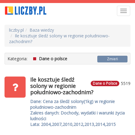
Toggl
navig
liczby.pl
Baza wiedzy
Ile kosztuje śledź solony w regionie południowo-
zachodnim?
Kategoria:
Dane o polsce
Zmień
Ile kosztuje śledź
5519
Dane o Polsce
solony w regionie
południowo-zachodnim?
Dane: Cena za śledź solony(1kg) w regionie
południowo-zachodnim
Zakres danych: Dochody, wydatki i warunki życia
ludności
Lata: 2004,2007,2010,2012,2013,2014,2015