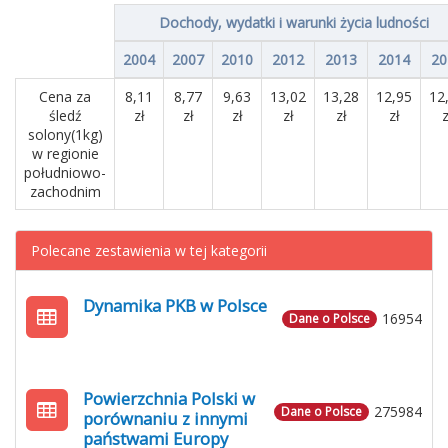
Dochody, wydatki i warunki życia ludności
2004
2007
2010
2012
2013
2014
20
Cena za
8,11
8,77
9,63
13,02
13,28
12,95
12
śledź
zł
zł
zł
zł
zł
zł
z
solony(1kg)
w regionie
południowo-
zachodnim
Polecane zestawienia w tej kategorii
Dynamika PKB w Polsce
16954
Dane o Polsce
Powierzchnia Polski w
275984
Dane o Polsce
porównaniu z innymi
państwami Europy