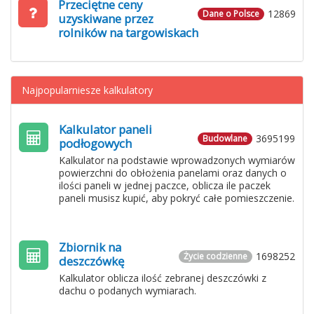
Przeciętne ceny
12869
Dane o Polsce
uzyskiwane przez
rolników na targowiskach
Najpopularniesze kalkulatory
Kalkulator paneli
3695199
Budowlane
podłogowych
Kalkulator na podstawie wprowadzonych wymiarów
powierzchni do obłożenia panelami oraz danych o
ilości paneli w jednej paczce, oblicza ile paczek
paneli musisz kupić, aby pokryć całe pomieszczenie.
Zbiornik na
1698252
Życie codzienne
deszczówkę
Kalkulator oblicza ilość zebranej deszczówki z
dachu o podanych wymiarach.