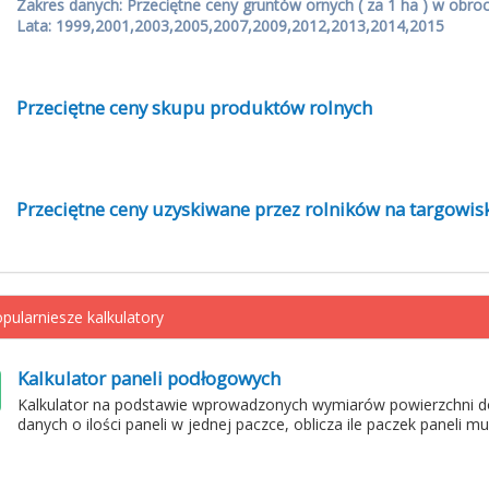
Zakres danych: Przeciętne ceny gruntów ornych ( za 1 ha ) w obro
Lata: 1999,2001,2003,2005,2007,2009,2012,2013,2014,2015
Przeciętne ceny skupu produktów rolnych
Przeciętne ceny uzyskiwane przez rolników na targowis
pularniesze kalkulatory
Kalkulator paneli podłogowych
Kalkulator na podstawie wprowadzonych wymiarów powierzchni d
danych o ilości paneli w jednej paczce, oblicza ile paczek paneli m