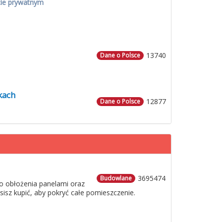
cie prywatnym
13740
Dane o Polsce
kach
12877
Dane o Polsce
3695474
Budowlane
o obłożenia panelami oraz
usisz kupić, aby pokryć całe pomieszczenie.