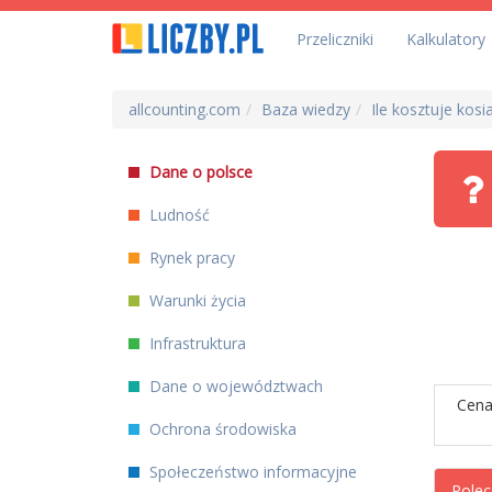
Przeliczniki
Kalkulatory
allcounting.com
Baza wiedzy
Ile kosztuje kos
Dane o polsce
Ludność
Rynek pracy
Warunki życia
Infrastruktura
Dane o województwach
Cena
Ochrona środowiska
Społeczeństwo informacyjne
Polec