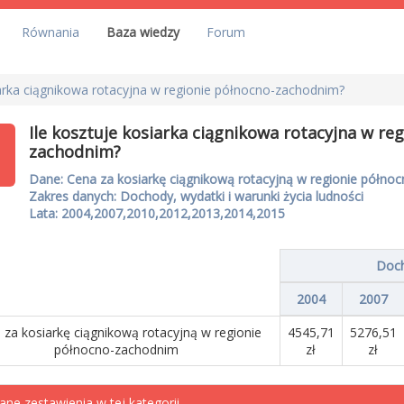
Równania
Baza wiedzy
Forum
iarka ciągnikowa rotacyjna w regionie północno-zachodnim?
Ile kosztuje kosiarka ciągnikowa rotacyjna w re
zachodnim?
Dane: Cena za kosiarkę ciągnikową rotacyjną w regionie półno
Zakres danych: Dochody, wydatki i warunki życia ludności
Lata: 2004,2007,2010,2012,2013,2014,2015
Doch
2004
2007
 za kosiarkę ciągnikową rotacyjną w regionie
4545,71
5276,51
północno-zachodnim
zł
zł
ane zestawienia w tej kategorii