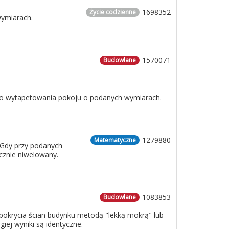
1698352
Życie codzienne
wymiarach.
1570071
Budowlane
 do wytapetowania pokoju o podanych wymiarach.
1279880
Matematyczne
 Gdy przy podanych
cznie niwelowany.
1083853
Budowlane
o pokrycia ścian budynku metodą "lekką mokrą" lub
iej wyniki są identyczne.