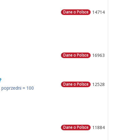
14714
Dane o Polsce
16963
Dane o Polsce
?
12528
Dane o Polsce
 poprzedni = 100
11884
Dane o Polsce