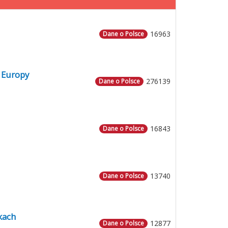
16963
Dane o Polsce
 Europy
276139
Dane o Polsce
16843
Dane o Polsce
13740
Dane o Polsce
kach
12877
Dane o Polsce