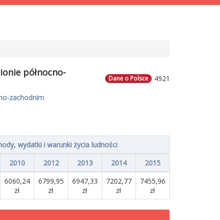
gionie północno-
4921
Dane o Polsce
cno-zachodnim
ody, wydatki i warunki życia ludności
2010
2012
2013
2014
2015
6060,24
6799,95
6947,33
7202,77
7455,96
zł
zł
zł
zł
zł