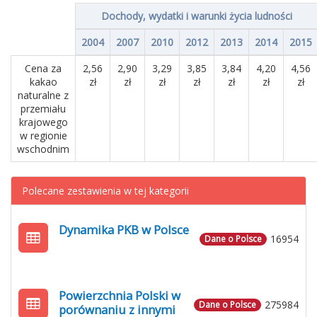
Dochody, wydatki i warunki życia ludności
2004
2007
2010
2012
2013
2014
2015
Cena za
2,56
2,90
3,29
3,85
3,84
4,20
4,56
kakao
zł
zł
zł
zł
zł
zł
zł
naturalne z
przemiału
krajowego
w regionie
wschodnim
Polecane zestawienia w tej kategorii
Dynamika PKB w Polsce
16954
Dane o Polsce
Powierzchnia Polski w
275984
Dane o Polsce
porównaniu z innymi