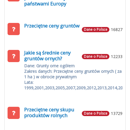
państwami Europy
Przeciętne ceny gruntów
16827
Dane o Polsce
Jakie są średnie ceny
12233
Dane o Polsce
gruntów ornych?
Dane: Grunty orne ogółem
Zakres danych: Przeciętne ceny gruntów ornych ( za
1 ha ) w obrocie prywatnym
Lata:
1999,2001,2003,2005,2007,2009,2012,2013,2014,2015
Przeciętne ceny skupu
13729
Dane o Polsce
produktów rolnych