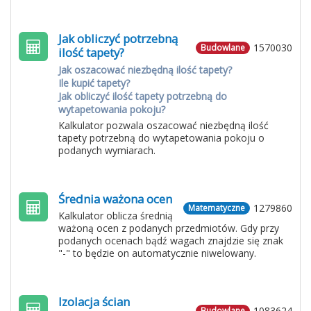
Jak obliczyć potrzebną
1570030
Budowlane
ilość tapety?
Jak oszacować niezbędną ilość tapety?
Ile kupić tapety?
Jak obliczyć ilość tapety potrzebną do
wytapetowania pokoju?
Kalkulator pozwala oszacować niezbędną ilość
tapety potrzebną do wytapetowania pokoju o
podanych wymiarach.
Średnia ważona ocen
1279860
Matematyczne
Kalkulator oblicza średnią
ważoną ocen z podanych przedmiotów. Gdy przy
podanych ocenach bądź wagach znajdzie się znak
"-" to będzie on automatycznie niwelowany.
Izolacja ścian
1083624
Budowlane