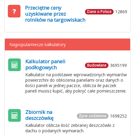
Przeciętne ceny
12869
Dane o Polsce
uzyskiwane przez
rolników na targowiskach
Najpopularniesze kalkulatory
Kalkulator paneli
3695199
Budowlane
podłogowych
Kalkulator na podstawie wprowadzonych wymiarów
powierzchni do obłożenia panelami oraz danych o
ilości paneli w jednej paczce, oblicza ile paczek
paneli musisz kupić, aby pokryć całe pomieszczenie.
Zbiornik na
1698252
Życie codzienne
deszczówkę
Kalkulator oblicza ilość zebranej deszczówki z
dachu o podanych wymiarach.