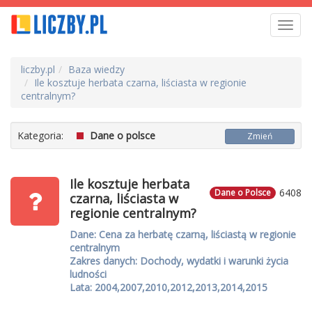
Toggl
navig
liczby.pl
Baza wiedzy
Ile kosztuje herbata czarna, liściasta w regionie
centralnym?
Kategoria:
Dane o polsce
Zmień
Ile kosztuje herbata
6408
Dane o Polsce
czarna, liściasta w
regionie centralnym?
Dane: Cena za herbatę czarną, liściastą w regionie
centralnym
Zakres danych: Dochody, wydatki i warunki życia
ludności
Lata: 2004,2007,2010,2012,2013,2014,2015