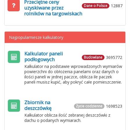
Przeciętne ceny
12887
Dane o Polsce
uzyskiwane przez
rolników na targowiskach
Najpopularniesze kalkulatory
Kalkulator paneli
3695772
Budowlane
podłogowych
Kalkulator na podstawie wprowadzonych wymiarów
powierzchni do obłożenia panelami oraz danych o
ilości paneli w jednej paczce, oblicza ile paczek
paneli musisz kupić, aby pokryć całe pomieszczenie.
Zbiornik na
1698523
Życie codzienne
deszczówkę
Kalkulator oblicza ilość zebranej deszczówki z
dachu o podanych wymiarach.