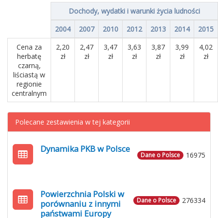
Dochody, wydatki i warunki życia ludności
2004
2007
2010
2012
2013
2014
2015
Cena za
2,20
2,47
3,47
3,63
3,87
3,99
4,02
herbatę
zł
zł
zł
zł
zł
zł
zł
czarną,
liściastą w
regionie
centralnym
Polecane zestawienia w tej kategorii
Dynamika PKB w Polsce
16975
Dane o Polsce
Powierzchnia Polski w
276334
Dane o Polsce
porównaniu z innymi
państwami Europy