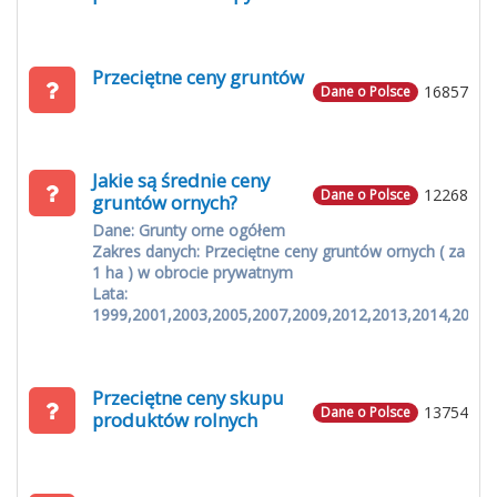
Przeciętne ceny gruntów
16857
Dane o Polsce
Jakie są średnie ceny
12268
Dane o Polsce
gruntów ornych?
Dane: Grunty orne ogółem
Zakres danych: Przeciętne ceny gruntów ornych ( za
1 ha ) w obrocie prywatnym
Lata:
1999,2001,2003,2005,2007,2009,2012,2013,2014,2015
Przeciętne ceny skupu
13754
Dane o Polsce
produktów rolnych