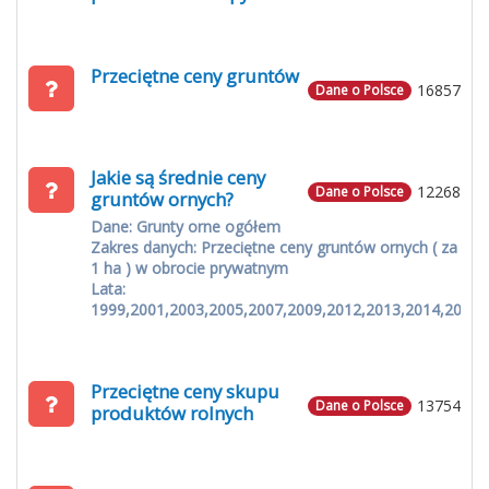
Przeciętne ceny gruntów
16857
Dane o Polsce
Jakie są średnie ceny
12268
Dane o Polsce
gruntów ornych?
Dane: Grunty orne ogółem
Zakres danych: Przeciętne ceny gruntów ornych ( za
1 ha ) w obrocie prywatnym
Lata:
1999,2001,2003,2005,2007,2009,2012,2013,2014,2015
Przeciętne ceny skupu
13754
Dane o Polsce
produktów rolnych