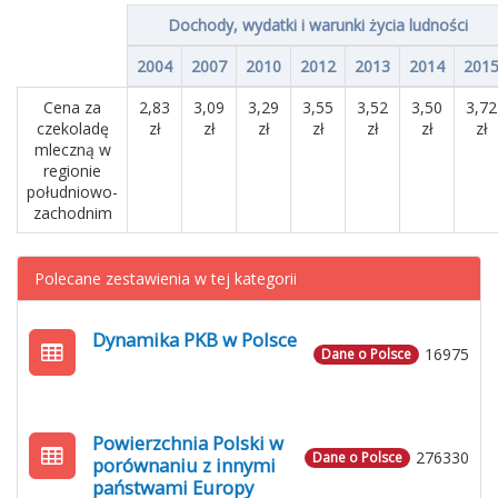
Dochody, wydatki i warunki życia ludności
2004
2007
2010
2012
2013
2014
201
Cena za
2,83
3,09
3,29
3,55
3,52
3,50
3,72
czekoladę
zł
zł
zł
zł
zł
zł
zł
mleczną w
regionie
południowo-
zachodnim
Polecane zestawienia w tej kategorii
Dynamika PKB w Polsce
16975
Dane o Polsce
Powierzchnia Polski w
276330
Dane o Polsce
porównaniu z innymi
państwami Europy