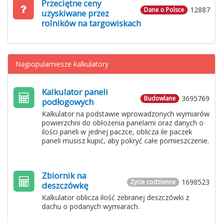
Przeciętne ceny
12887
Dane o Polsce
uzyskiwane przez
rolników na targowiskach
Najpopularniesze kalkulatory
Kalkulator paneli
3695769
Budowlane
podłogowych
Kalkulator na podstawie wprowadzonych wymiarów
powierzchni do obłożenia panelami oraz danych o
ilości paneli w jednej paczce, oblicza ile paczek
paneli musisz kupić, aby pokryć całe pomieszczenie.
Zbiornik na
1698523
Życie codzienne
deszczówkę
Kalkulator oblicza ilość zebranej deszczówki z
dachu o podanych wymiarach.