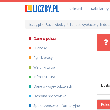
Przeliczniki
Kalkulatory
liczby.pl
Baza wiedzy
Ile jest wypłaconych do
Dane o polsce
Ludność
Rynek pracy
Warunki życia
Infrastruktura
Liczb
Dane o województwach
Ochrona środowiska
Polec
Społeczeństwo informacyjne