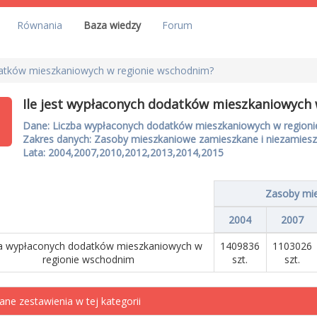
Równania
Baza wiedzy
Forum
datków mieszkaniowych w regionie wschodnim?
Ile jest wypłaconych dodatków mieszkaniowych
Dane: Liczba wypłaconych dodatków mieszkaniowych w region
Zakres danych: Zasoby mieszkaniowe zamieszkane i niezamies
Lata: 2004,2007,2010,2012,2013,2014,2015
Zasoby mie
2004
2007
a wypłaconych dodatków mieszkaniowych w
1409836
1103026
regionie wschodnim
szt.
szt.
ane zestawienia w tej kategorii