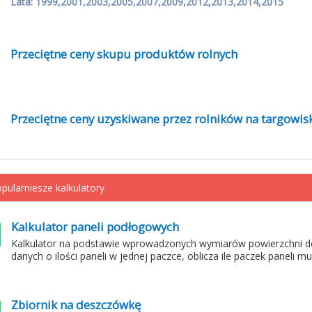
Lata: 1999,2001,2003,2005,2007,2009,2012,2013,2014,2015
Przeciętne ceny skupu produktów rolnych
Przeciętne ceny uzyskiwane przez rolników na targowis
pularniesze kalkulatory
Kalkulator paneli podłogowych
Kalkulator na podstawie wprowadzonych wymiarów powierzchni d
danych o ilości paneli w jednej paczce, oblicza ile paczek paneli m
Zbiornik na deszczówkę