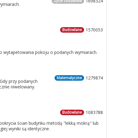
1698324
Życie codzienne
wymiarach.
1570053
Budowlane
 do wytapetowania pokoju o podanych wymiarach.
1279874
Matematyczne
 Gdy przy podanych
cznie niwelowany.
1083788
Budowlane
o pokrycia ścian budynku metodą "lekką mokrą" lub
iej wyniki są identyczne.