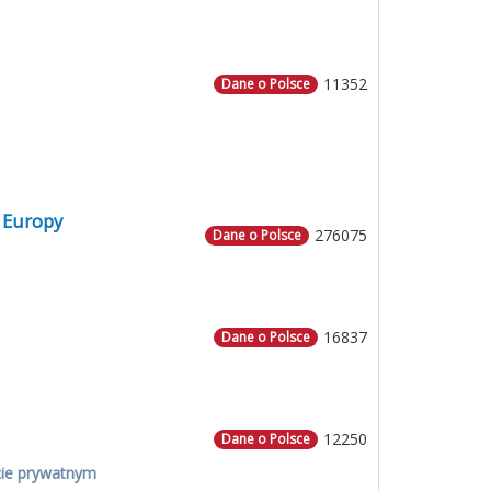
11352
Dane o Polsce
 Europy
276075
Dane o Polsce
16837
Dane o Polsce
12250
Dane o Polsce
cie prywatnym