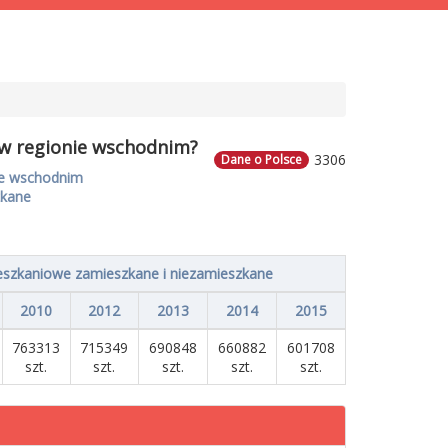
 w regionie wschodnim?
3306
Dane o Polsce
ie wschodnim
zkane
szkaniowe zamieszkane i niezamieszkane
2010
2012
2013
2014
2015
763313
715349
690848
660882
601708
szt.
szt.
szt.
szt.
szt.