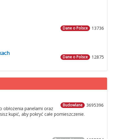
13736
Dane o Polsce
kach
12875
Dane o Polsce
3695396
Budowlane
o obłożenia panelami oraz
usisz kupić, aby pokryć całe pomieszczenie.