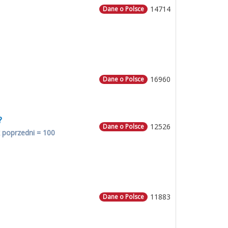
14714
Dane o Polsce
16960
Dane o Polsce
?
12526
Dane o Polsce
 poprzedni = 100
11883
Dane o Polsce