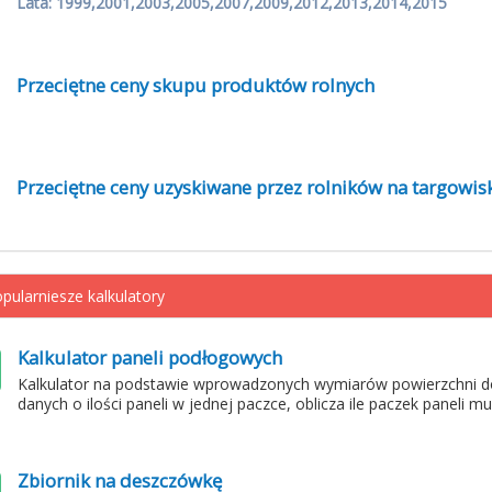
Lata: 1999,2001,2003,2005,2007,2009,2012,2013,2014,2015
Przeciętne ceny skupu produktów rolnych
Przeciętne ceny uzyskiwane przez rolników na targowis
pularniesze kalkulatory
Kalkulator paneli podłogowych
Kalkulator na podstawie wprowadzonych wymiarów powierzchni d
danych o ilości paneli w jednej paczce, oblicza ile paczek paneli m
Zbiornik na deszczówkę