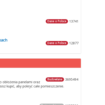
13741
Dane o Polsce
kach
12877
Dane o Polsce
3695494
Budowlane
o obłożenia panelami oraz
usisz kupić, aby pokryć całe pomieszczenie.