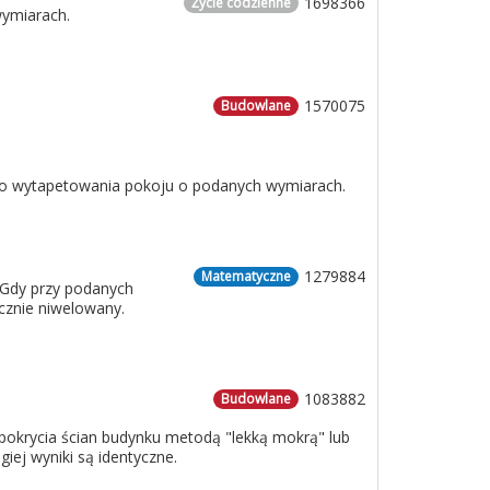
1698366
Życie codzienne
wymiarach.
1570075
Budowlane
 do wytapetowania pokoju o podanych wymiarach.
1279884
Matematyczne
 Gdy przy podanych
cznie niwelowany.
1083882
Budowlane
o pokrycia ścian budynku metodą "lekką mokrą" lub
iej wyniki są identyczne.