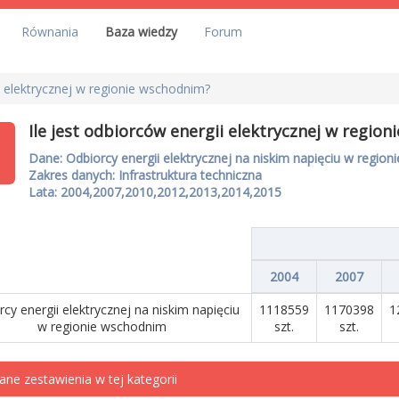
Równania
Baza wiedzy
Forum
ii elektrycznej w regionie wschodnim?
Ile jest odbiorców energii elektrycznej w regio
Dane: Odbiorcy energii elektrycznej na niskim napięciu w regio
Zakres danych: Infrastruktura techniczna
Lata: 2004,2007,2010,2012,2013,2014,2015
2004
2007
cy energii elektrycznej na niskim napięciu
1118559
1170398
1
w regionie wschodnim
szt.
szt.
ane zestawienia w tej kategorii