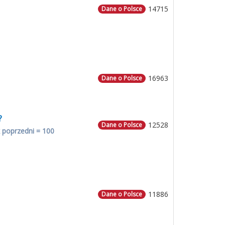
14715
Dane o Polsce
16963
Dane o Polsce
?
12528
Dane o Polsce
 poprzedni = 100
11886
Dane o Polsce