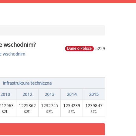
nie wschodnim?
5229
Dane o Polsce
nie wschodnim
Infrastruktura techniczna
2010
2012
2013
2014
2015
212963
1225362
1232745
1234239
1239847
szt.
szt.
szt.
szt.
szt.