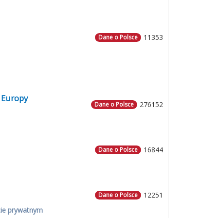
11353
Dane o Polsce
 Europy
276152
Dane o Polsce
16844
Dane o Polsce
12251
Dane o Polsce
cie prywatnym