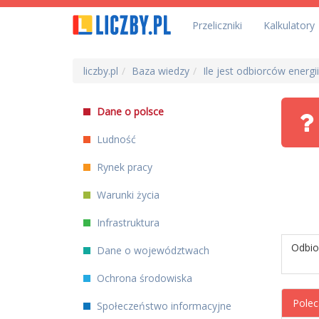
Przeliczniki
Kalkulatory
liczby.pl
Baza wiedzy
Ile jest odbiorców energ
Dane o polsce
Ludność
Rynek pracy
Warunki życia
Infrastruktura
Odbior
Dane o województwach
Ochrona środowiska
Polec
Społeczeństwo informacyjne