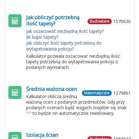
Jak obliczyć potrzebną
1570030
Budowlane
ilość tapety?
Jak oszacować niezbędną ilość tapety?
Ile kupić tapety?
Jak obliczyć ilość tapety potrzebną do
wytapetowania pokoju?
Kalkulator pozwala oszacować niezbędną ilość
tapety potrzebną do wytapetowania pokoju o
podanych wymiarach.
Średnia ważona ocen
1279861
Matematyczne
Kalkulator oblicza średnią
ważoną ocen z podanych przedmiotów. Gdy przy
podanych ocenach bądź wagach znajdzie się znak
"-" to będzie on automatycznie niwelowany.
Izolacja ścian
1083627
Budowlane