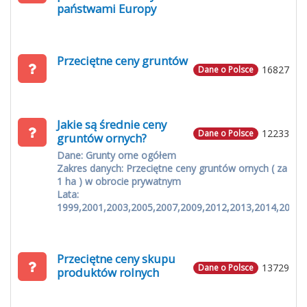
państwami Europy
Przeciętne ceny gruntów
16827
Dane o Polsce
Jakie są średnie ceny
12233
Dane o Polsce
gruntów ornych?
Dane: Grunty orne ogółem
Zakres danych: Przeciętne ceny gruntów ornych ( za
1 ha ) w obrocie prywatnym
Lata:
1999,2001,2003,2005,2007,2009,2012,2013,2014,2015
Przeciętne ceny skupu
13729
Dane o Polsce
produktów rolnych