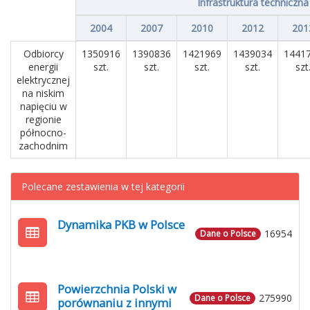
Infrastruktura techniczna
2004
2007
2010
2012
201
Odbiorcy
1350916
1390836
1421969
1439034
1441
energii
szt.
szt.
szt.
szt.
szt
elektrycznej
na niskim
napięciu w
regionie
północno-
zachodnim
Polecane zestawienia w tej kategorii
Dynamika PKB w Polsce
16954
Dane o Polsce
Powierzchnia Polski w
275990
Dane o Polsce
porównaniu z innymi