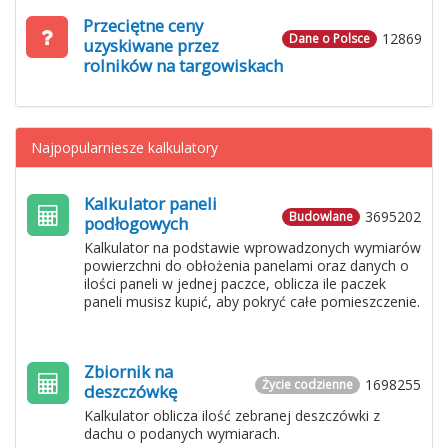
Przeciętne ceny
12869
Dane o Polsce
uzyskiwane przez
rolników na targowiskach
Najpopularniesze kalkulatory
Kalkulator paneli
3695202
Budowlane
podłogowych
Kalkulator na podstawie wprowadzonych wymiarów
powierzchni do obłożenia panelami oraz danych o
ilości paneli w jednej paczce, oblicza ile paczek
paneli musisz kupić, aby pokryć całe pomieszczenie.
Zbiornik na
1698255
Życie codzienne
deszczówkę
Kalkulator oblicza ilość zebranej deszczówki z
dachu o podanych wymiarach.