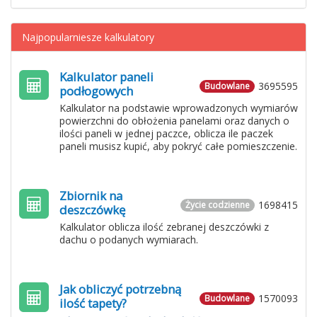
Najpopularniesze kalkulatory
Kalkulator paneli
3695595
Budowlane
podłogowych
Kalkulator na podstawie wprowadzonych wymiarów
powierzchni do obłożenia panelami oraz danych o
ilości paneli w jednej paczce, oblicza ile paczek
paneli musisz kupić, aby pokryć całe pomieszczenie.
Zbiornik na
1698415
Życie codzienne
deszczówkę
Kalkulator oblicza ilość zebranej deszczówki z
dachu o podanych wymiarach.
Jak obliczyć potrzebną
1570093
Budowlane
ilość tapety?