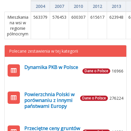
2004
2007
2010
2012
2013
Mieszkania
563379
576453
600307
615617
623948
6
na wsi w
regionie
północnym
Polecane zestawienia w tej kategorii
Dynamika PKB w Polsce
16966
Dane o Polsce
Powierzchnia Polski w
276224
Dane o Polsce
porównaniu z innymi
państwami Europy
Przeciętne ceny gruntów