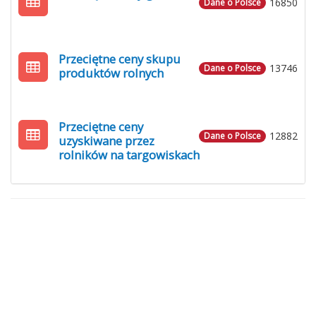
16850
Dane o Polsce
Przeciętne ceny skupu
13746
Dane o Polsce
produktów rolnych
Przeciętne ceny
12882
Dane o Polsce
uzyskiwane przez
rolników na targowiskach