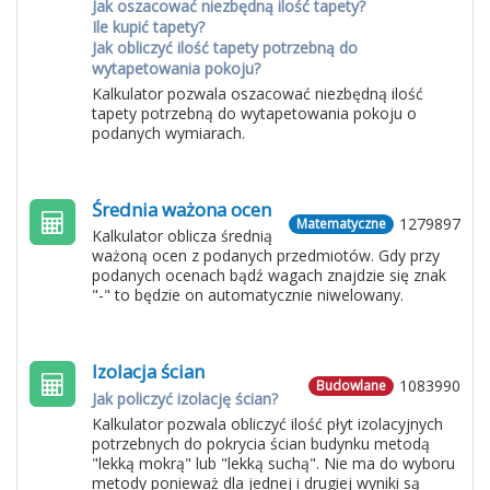
Jak oszacować niezbędną ilość tapety?
Ile kupić tapety?
Jak obliczyć ilość tapety potrzebną do
wytapetowania pokoju?
Kalkulator pozwala oszacować niezbędną ilość
tapety potrzebną do wytapetowania pokoju o
podanych wymiarach.
Średnia ważona ocen
1279897
Matematyczne
Kalkulator oblicza średnią
ważoną ocen z podanych przedmiotów. Gdy przy
podanych ocenach bądź wagach znajdzie się znak
"-" to będzie on automatycznie niwelowany.
Izolacja ścian
1083990
Budowlane
Jak policzyć izolację ścian?
Kalkulator pozwala obliczyć ilość płyt izolacyjnych
potrzebnych do pokrycia ścian budynku metodą
"lekką mokrą" lub "lekką suchą". Nie ma do wyboru
metody ponieważ dla jednej i drugiej wyniki są