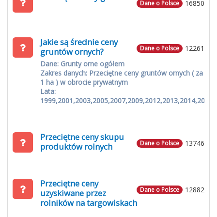
16850
Dane o Polsce
Jakie są średnie ceny
12261
Dane o Polsce
gruntów ornych?
Dane: Grunty orne ogółem
Zakres danych: Przeciętne ceny gruntów ornych ( za
1 ha ) w obrocie prywatnym
Lata:
1999,2001,2003,2005,2007,2009,2012,2013,2014,2015
Przeciętne ceny skupu
13746
Dane o Polsce
produktów rolnych
Przeciętne ceny
12882
Dane o Polsce
uzyskiwane przez
rolników na targowiskach